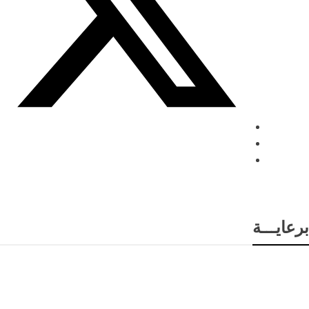
برعايـــة