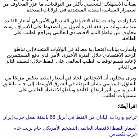
نفقات الاستهلاك الشخصي بأكثر من التوقعات، ما عزز المخاوف من
استمرار السياسة النقدية المتشددة في الولايات المتحدة.
كما زادت توقعات إبقاء الاحتياطي الفيدرالي الأمريكي أسعار الفائدة
عند مستويات مرتفعة لفترة أطول من الضغوط على الأسواق، وسط
مخاوف من تباطؤ النمو الاقتصادي العالمي وتراجع الطلب على
الطاقة.
وأشارت بيانات اقتصادية معدلة في الولايات المتحدة إلى تباطؤ
الزخم الاقتصادي خلال الفترة الأخيرة، الأمر الذي دفع المستثمرين
لإعادة تقييم توقعات الطلب العالمي على النفط خلال النصف الثاني
من العام.
ويرى محللون أن الانخفاض الحاد في أسعار النفط يعكس مزيجًا من
التفاؤل السياسي بشأن التهدئة في الشرق الأوسط، إلى جانب القلق
المتزايد من تأثير ارتفاع الفائدة وتباطؤ الاقتصاد العالمي على
مستويات الطلب.
اقرأ أيضًا:
تراجع واردات اليابان من النفط في أبريل 66 بالمئة بفعل حرب إيران
أسعار النفط
الاقتصاد العالمي
التضخم الأمريكي
خام برنت
خام
غرب تكساس