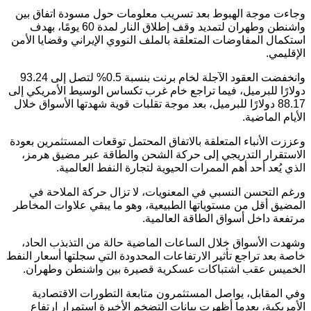
وجاءت موجة الهبوط بعد تسريب معلومات حول مسودة اتفاق بين
واشنطن وطهران لتمديد وقف إطلاق النار لمدة 60 يومًا، بهدف
استكمال المفاوضات المتعلقة بالملف النووي الإيراني وقضايا الأمن
الإقليمي.
وانخفضت العقود الآجلة لخام برنت بنسبة 0.5% لتصل إلى 93.24
دولارًا للبرميل، فيما تراجع خام غرب تكساس الوسيط الأمريكي إلى
88.17 دولارًا للبرميل، بعد موجة تقلبات قوية شهدتها الأسواق خلال
الأيام الماضية.
وعززت الأنباء المتعلقة بالاتفاق المحتمل توقعات المستثمرين بعودة
الاستقرار التدريجي إلى حركة الشحن والطاقة عبر مضيق هرمز،
الذي يُعد أحد أهم الممرات الحيوية لتجارة النفط العالمية.
ورغم التحسن النسبي في المعنويات، لا تزال حركة الملاحة في
المضيق أقل من مستوياتها الطبيعية، وهو ما يبقي علاوات المخاطر
مرتفعة داخل أسواق الطاقة العالمية.
وشهدت الأسواق خلال الساعات الماضية حالة من التذبذب الحاد،
خاصة بعد تراجع تأثير الارتفاعات المحدودة التي سجلتها أسعار النفط
الخميس عقب اشتباكات عسكرية قصيرة بين واشنطن وطهران.
وفي المقابل، يواصل المستثمرون متابعة التطورات الاقتصادية
الأمريكية، بعدما أظهرت بيانات التضخم الأخيرة استمرار ارتفاع