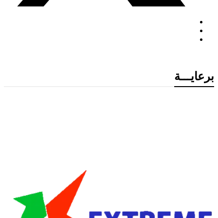
برعايـــة