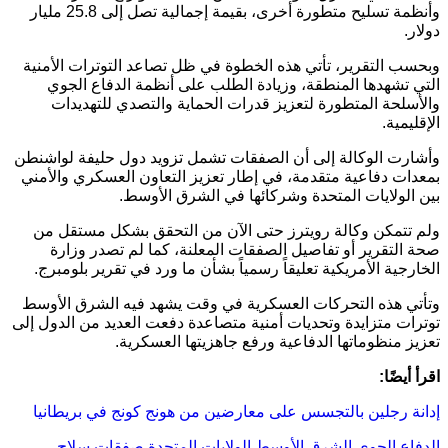
وأنظمة تسليح متطورة أخرى، بقيمة إجمالية تصل إلى 25.8 مليار
دولار.
وبحسب التقرير، تأتي هذه الخطوة في ظل تصاعد التوترات الأمنية
التي تشهدها المنطقة، وزيادة الطلب على أنظمة الدفاع الجوي
والأسلحة المتطورة لتعزيز قدرات الحماية والتصدي للتهديدات
الإقليمية.
وأشارت الوكالة إلى أن الصفقات تشمل تزويد دول حليفة لواشنطن
بمعدات دفاعية متقدمة، في إطار تعزيز التعاون العسكري والأمني
بين الولايات المتحدة وشركائها في الشرق الأوسط.
ولم تتمكن وكالة رويترز حتى الآن من التحقق بشكل مستقل من
صحة التقرير أو تفاصيل الصفقات المعلنة، كما لم تصدر وزارة
الخارجية الأمريكية تعليقاً رسمياً بشأن ما ورد في تقرير بلومبرج.
وتأتي هذه التحركات العسكرية في وقت يشهد فيه الشرق الأوسط
توترات متزايدة وتحديات أمنية متصاعدة دفعت العديد من الدول إلى
تعزيز منظوماتها الدفاعية ورفع جاهزيتها العسكرية.
اقرأ أيضًا:
إدانة رجلين بالتجسس على معارضين من هونج كونج في بريطانيا
الدفاع الجوي
الشرق الأوسط
الولايات المتحدة
صفقات سلاح