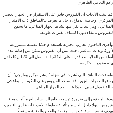
رغم التعافي الظاهري.
كما بينت الأبحاث أن الفيروس قادر على الاستقرار في الجهاز العصبي
المركزي، وخاصة الدماغ، داخل ما يعرف بـ”المناطق ذات الامتياز
المناعي”، وهي بيئات يقل فيها نشاط الجهاز المناعي، ما يسمح
للفيروس بالبقاء دون اكتشاف لفترات طويلة.
وأجرى الباحثون تجارب مخبرية باستخدام خلايا عصبية مستزرعة
(أورغانويدات دماغية)، حيث تبين أن الفيروس تمكن من إصابة عدة
أنواع من الخلايا، مع قدرته على التكاثر لمدة تصل إلى 120 يومًا داخل
بيئة مخبرية محكومة.
وأوضحت النتائج، التي نُشرت في مجلة “نيتشر ميكروبيولوجي”، أن
بعض الطفرات الجينية قد تساعد الفيروس على التكيف والبقاء في
حالة خمول نسبي، بعيدًا عن رصد الجهاز المناعي.
ودعا الباحثون إلى ضرورة توسيع نطاق الدراسات لفهم آليات بقاء
فيروس إيبولا داخل الجسم وتأثيراته طويلة الأمد، خاصة لدى الناجين،
بهدف تحسين استراتيجيات المتابعة والعلاج والوقاية مستقبلًا.