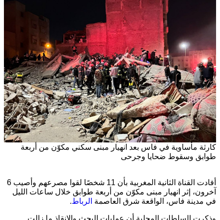
كارثة مأساوية في فاس بعد انهيار مبنى سكني مكوّن من أربعة
طوابق وسقوط ضحايا وجرحى
أفادت القناة الثانية المغربية بأن 11 شخصًا لقوا مصرعهم وأصيب 6
آخرون، إثر انهيار مبنى مكوّن من أربعة طوابق خلال ساعات الليل
في مدينة
فاس
، الواقعة شرق العاصمة
الرباط
.
وذكرت السلطات المحلية أن عمليات البحث والإنقاذ ما زالت