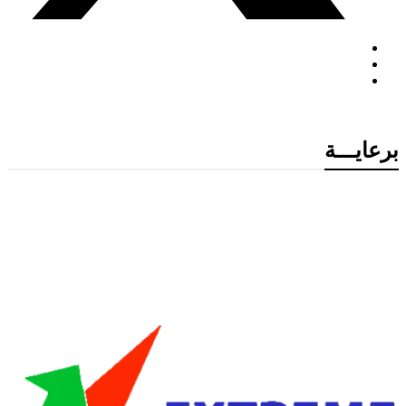
برعايـــة