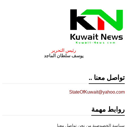
رئيس التحرير
يوسف سلطان الماجد
تواصل معنا ..
StateOfKuwait@yahoo.com
روابط مهمة
سياسة الخصوصية
من نحن
تواصل معنا