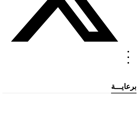
برعايـــة