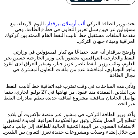
تركيا والعراق يبحثان مستقبل خط أنابيب كركوك – جيهان وسط
مفاوضات لإبرام اتفاقية جديدة قبل انتهاء الاتفاق الحالي
بحث وزير الطاقة التركي
ألب أرسلان بيرقدار
، اليوم الأربعاء، مع
مسؤولين عراقيين سبل تعزيز التعاون في قطاع الطاقة، وفي
مقدمة الملفات مستقبل خط أنابيب النفط الخام الممتد بين كركوك
العراقية وميناء جيهان التركي.
وأوضح بيرقدار أنه عقد اجتماعًا مع كبار المسؤولين في وزارتي
النفط والخارجية العراقيتين، بحضور نائب وزير الخارجية حسين بحر
العلوم، ونائب وزير النفط ناصر عزيز جبار، وسفير العراق لدى أنقرة
ماجد اللجماوي، لمناقشة عدد من ملفات التعاون المشترك في
مجال الطاقة.
وتأتي هذه المباحثات في وقت تقترب فيه اتفاقية خط أنابيب النفط
بين البلدين، الممتدة منذ عقود، من نهايتها في 27 يوليو الجاري، بينما
يواصل الجانبان مناقشة مشروع اتفاقية جديدة تنظم صادرات النفط
عبر الخط.
وأكد وزير الطاقة التركي، في منشور عبر منصة «إكس»، أن بلاده
تتطلع إلى العمل بشكل وثيق مع الحكومة العراقية الجديدة لتحقيق
الاستفادة القصوى من البنية التحتية الحالية للطاقة، إلى جانب دعمها
من خلال إنشاء وصلات ومشروعات جديدة تعزز التعاون بين البلدين.