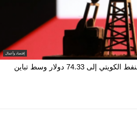
إقتصاد وأعمال
انخفاض سعر برميل النفط الكويتي إلى 74.33 دولار وسط تباين