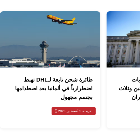
بات
طائرة شحن تابعة لـDHL تهبط
ين وثلاث
اضطرارياً في ألمانيا بعد اصطدامها
ران
بجسم مجهول
الأربعاء، 5 أغسطس 2026 🗓️