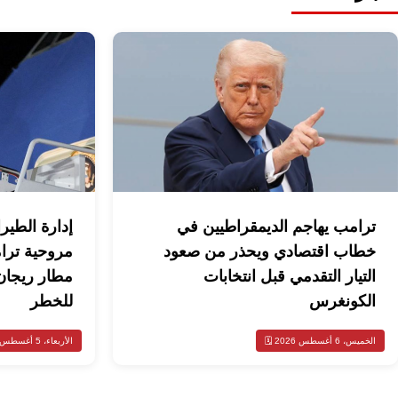
ترامب يهاجم الديمقراطيين في
إدارة الطيرا
خطاب اقتصادي ويحذر من صعود
مروحية ترا
التيار التقدمي قبل انتخابات
مطار ريجان
الكونغرس
للخطر
الخميس، 6 أغسطس 2026 🗓️
الأربعاء، 5 أغسطس 2026 🗓️