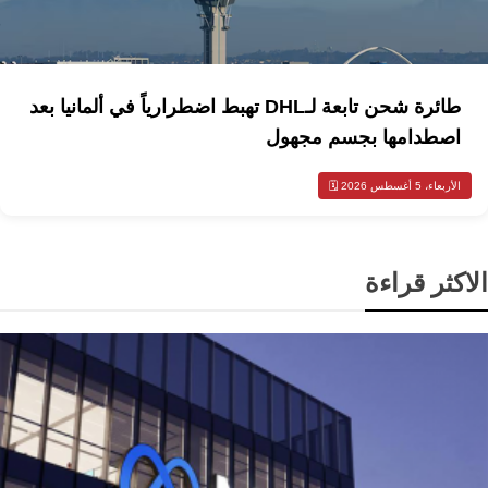
طائرة شحن تابعة لـDHL تهبط اضطرارياً في ألمانيا بعد
اصطدامها بجسم مجهول
الأربعاء، 5 أغسطس 2026 🗓️
الاكثر قراءة