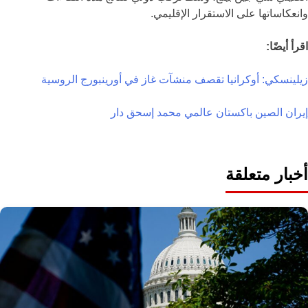
وانعكاساتها على الاستقرار الإقليمي.
اقرأ أيضًا:
زيلينسكي: أوكرانيا تقصف منشآت غاز في أورينبورج الروسية
إيران
الصين
باكستان
عالمي
محمد إسحق دار
أخبار متعلقة