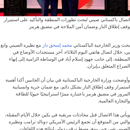
اتصال باكستاني صيني لبحث تطورات المنطقة والتأكيد على استمرار
وقف إطلاق النار وضمان أمن الملاحة في مضيق هرمز
بحث وزير الخارجية الباكستاني
محمد إسحق دار
مع نظيره الصيني
وانغ
يي
، خلال اتصال هاتفي اليوم الثلاثاء، آخر مستجدات الأوضاع في
المنطقة، إلى جانب جهود إسلام آباد في الوساطة الرامية إلى إنهاء
الصراع المتعلق بـ
إيران
.
وأوضحت وزارة الخارجية الباكستانية في بيان أن الجانبين أكدا أهمية
استمرار وقف إطلاق النار بشكل دائم، مع ضمان حرية وانسيابية
المرور في
مضيق هرمز
باعتباره ممرًا استراتيجيًا حيويًا للطاقة
والتجارة العالمية.
ويأتي هذا الاتصال قبل محادثات مرتقبة في بكين خلال الأيام المقبلة،
والتي من المتوقع أن تجمع الرئيس الأمريكي
دونالد ترامب
ونظيره
الصيني
شي جين بينغ
، وسط ترقب دولي لنتائج هذه اللقاءات