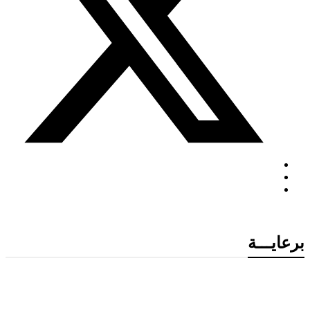
برعايـــة