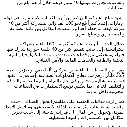
واتفاقيات تجاوزت قيمتها 40 مليار درهم خلال أربعة أيام من
الفعاليات.
وشهد جناح الشركة، التي تُعد من أبرز الكيانات الاستثمارية في دولة
الإمارات، إقبالاً كبيراً بلغ نحو 100 ألف زائر، بمشاركة أكثر من 40
شركة تابعة، ما جعله أحد أبرز منصات التفاعل بين قادة الصناعة
والمستثمرين وصناع القرار.
وخلال الحدث، أبرمت الشركة أكثر من 60 اتفاقية وشراكة
استراتيجية، إلى جانب تنظيم أكثر من 40 جلسة حوارية شارك فيها
خبراء ومتحدثون من قطاعات متعددة، شملت التكنولوجيا والبنية
التحتية والطاقة والخدمات المالية والأمن الغذائي.
ومن أبرز الصفقات، اتفاقية بين شركتي “ألفا ظبي” و“تعزيز” بقيمة
36.7 مليار درهم في قطاع الكيماويات الصناعية، إضافة إلى عقود
هندسية وإنشائية ومشاريع في تحلية المياه والبنية التحتية والطاقة
والتغليف الغذائي، بما يعكس توسع الاستثمارات في الصناعات
التحويلية داخل الدولة.
كما ركزت فعاليات المنصة على مفاهيم التحول الصناعي، حيث
نوقشت موضوعات مثل مصانع الذكاء الاصطناعي، وسلاسل الإمداد
المرنة، وتحويل رأس المال إلى قدرات إنتاجية، إلى جانب تعزيز
التكامل بين الاستثمارات والبنية التشغيلية.