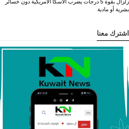
زلزال بقوة 5 درجات يضرب ألاسكا الأمريكية دون خسائر
بشرية أو مادية
اشترك معنا