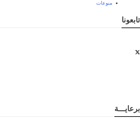
منوعات
تابعونا
برعايـــة