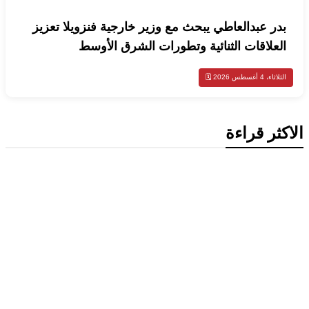
بدر عبدالعاطي يبحث مع وزير خارجية فنزويلا تعزيز
العلاقات الثنائية وتطورات الشرق الأوسط
الثلاثاء، 4 أغسطس 2026 🗓️
الاكثر قراءة
محليات
الكويت تدين تفجير حافلة ركاب في جرمانا وتؤكد دعمها لأمن سوريا
محليات
الكويت تدين هجمات الحوثيين على نجران وتؤكد تضامنها الكامل مع
السعودية
أخبار السعودية
اخبار عالمية
مقتل شخصين وإصابة 14 آخرين في هجمات حوثية على مأرب
أخبار السعودية
اخبار عالمية
العراق والسعودية تبحثان تعزيز التنسيق الأمني ومواجهة مخاطر