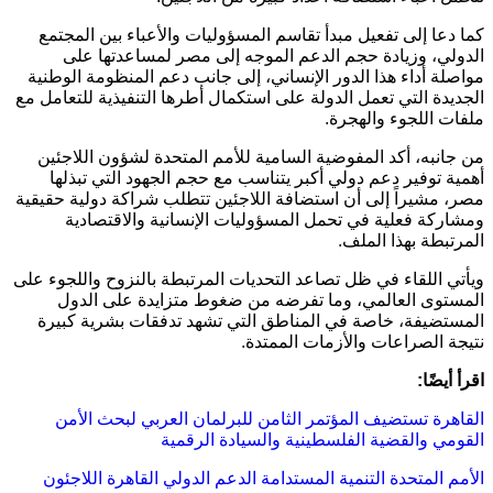
كما دعا إلى تفعيل مبدأ تقاسم المسؤوليات والأعباء بين المجتمع
الدولي، وزيادة حجم الدعم الموجه إلى مصر لمساعدتها على
مواصلة أداء هذا الدور الإنساني، إلى جانب دعم المنظومة الوطنية
الجديدة التي تعمل الدولة على استكمال أطرها التنفيذية للتعامل مع
ملفات اللجوء والهجرة.
من جانبه، أكد
المفوضية السامية للأمم المتحدة لشؤون اللاجئين
أهمية توفير دعم دولي أكبر يتناسب مع حجم الجهود التي تبذلها
مصر، مشيراً إلى أن استضافة اللاجئين تتطلب شراكة دولية حقيقية
ومشاركة فعلية في تحمل المسؤوليات الإنسانية والاقتصادية
المرتبطة بهذا الملف.
ويأتي اللقاء في ظل تصاعد التحديات المرتبطة بالنزوح واللجوء على
المستوى العالمي، وما تفرضه من ضغوط متزايدة على الدول
المستضيفة، خاصة في المناطق التي تشهد تدفقات بشرية كبيرة
نتيجة الصراعات والأزمات الممتدة.
اقرأ أيضًا:
القاهرة تستضيف المؤتمر الثامن للبرلمان العربي لبحث الأمن
القومي والقضية الفلسطينية والسيادة الرقمية
الأمم المتحدة
التنمية المستدامة
الدعم الدولي
القاهرة
اللاجئون