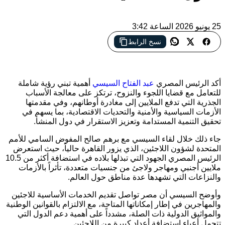
25 يونيو 2026 الساعة 3:42
نسخ الرابط
السيسي يؤكد ضرورة معالجة جذور أزمات اللجوء والنزوح ويدعو
إلى زيادة الدعم الدولي للدول المستضيفة
أكد الرئيس المصري
عبد الفتاح السيسي
أهمية تبني رؤية شاملة
للتعامل مع قضايا اللجوء والنزوح، ترتكز على معالجة الأسباب
الجذرية التي تدفع الملايين إلى مغادرة أوطانهم، وفي مقدمتها
الأزمات السياسية والأمنية والتحديات الاقتصادية، بما يسهم في
تحقيق التنمية المستدامة وتعزيز الاستقرار في دول المنشأ.
جاء ذلك خلال لقاء السيسي مع
برهم صالح
المفوض السامي للأمم
المتحدة لشؤون اللاجئين، الذي يزور
القاهرة
حالياً، حيث استعرض
الرئيس المصري الجهود التي تبذلها بلاده في استضافة أكثر من 10.5
ملايين أجنبي ومهاجر ولاجئ من جنسيات متعددة، تأثراً بالأزمات
والنزاعات التي تشهدها عدة مناطق حول العالم.
وأوضح السيسي أن مصر تواصل تقديم الخدمات الأساسية للاجئين
والمهاجرين في إطار إمكاناتها المتاحة، مع الالتزام بالقوانين الوطنية
والمواثيق الدولية ذات الصلة، مشدداً على أهمية دعم الدول التي
تتحمل أعباء استضافة أعداد كبيرة من اللاجئين.