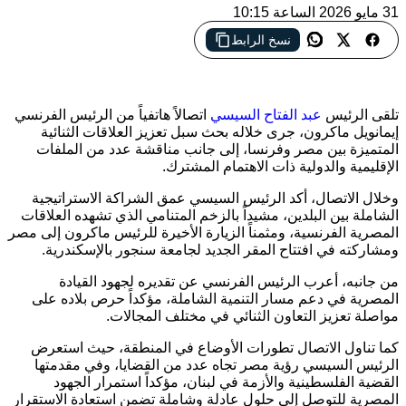
31 مايو 2026 الساعة 10:15
نسخ الرابط
تنسيق مصري فرنسي رفيع المستوى لتعزيز الشراكة الاستراتيجية
ودعم جهود السلام وترسيخ الأمن والاستقرار في الشرق الأوسط
تلقى الرئيس
عبد الفتاح السيسي
اتصالاً هاتفياً من الرئيس الفرنسي
إيمانويل ماكرون، جرى خلاله بحث سبل تعزيز العلاقات الثنائية
المتميزة بين مصر وفرنسا، إلى جانب مناقشة عدد من الملفات
الإقليمية والدولية ذات الاهتمام المشترك.
وخلال الاتصال، أكد الرئيس السيسي عمق الشراكة الاستراتيجية
الشاملة بين البلدين، مشيداً بالزخم المتنامي الذي تشهده العلاقات
المصرية الفرنسية، ومثمناً الزيارة الأخيرة للرئيس ماكرون إلى مصر
ومشاركته في افتتاح المقر الجديد لجامعة سنجور بالإسكندرية.
من جانبه، أعرب الرئيس الفرنسي عن تقديره لجهود القيادة
المصرية في دعم مسار التنمية الشاملة، مؤكداً حرص بلاده على
مواصلة تعزيز التعاون الثنائي في مختلف المجالات.
كما تناول الاتصال تطورات الأوضاع في المنطقة، حيث استعرض
الرئيس السيسي رؤية مصر تجاه عدد من القضايا، وفي مقدمتها
القضية الفلسطينية والأزمة في لبنان، مؤكداً استمرار الجهود
المصرية للتوصل إلى حلول عادلة وشاملة تضمن استعادة الاستقرار