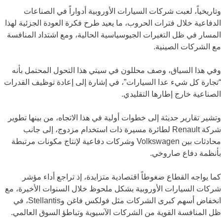
وتاريخياً، لعبت شركات السيارات الأوروبية أدواراً في الصناعات
الدفاعية خلال فترات الحروب، ما يعيد طرح فكرة العودة الجزئية لهذا
المسار في ظل التغيرات الجيوسياسية الحالية، ومع اشتداد المنافسة
مع الشركات الصينية.
وفي هذا السياق، وصف محللون في سيتي هذا التحول المحتمل بأنه
“تجارة كل شيء عدا السيارات”، في إشارة إلى إعادة توظيف القدرات
الصناعية خارج إطارها التقليدي.
وتشير تقارير حديثة إلى خطوات أولية في هذا الاتجاه، من بينها تطوير
شركة Renault لطائرة مسيرة ذات استخدام مزدوج، إلى جانب
محادثات بين Volkswagen وشركات دفاعية لإنتاج مكونات مرتبطة
بأنظمة دفاع صاروخي.
كما يواجه القطاع ضغوطاً اقتصادية متزايدة، إذ تراجع أداء مؤشر
شركات السيارات الأوروبية بشكل ملحوظ خلال السنوات الأخيرة، مع
انخفاض أسهم كبرى الشركات مثل فولكس فاغن وStellantis، في
ظل المنافسة القوية من الشركات الآسيوية وتباطؤ السوق العالمي.