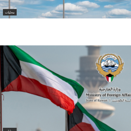
محليات
الكويت تدين تفجير حافلة ركاب في جرمانا وتؤكد دعمها
لأمن سوريا
محليات