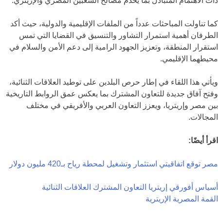
ذات الاهتمام المتبادل بما يخدم مصالح الشعبين المصري والإريتري.
كما تناولت المباحثات عدداً من الملفات الإقليمية والدولية، حيث أكد
الطرفان أهمية استمرار التشاور والتنسيق في القضايا التي تمس
استقرار المنطقة، وتعزيز الجهود الرامية إلى دعم الأمن والسلام في
محيطهما الإقليمي.
ويأتي هذا اللقاء في إطار حرص البلدين على توطيد العلاقات الثنائية،
وفتح آفاق جديدة للتعاون المشترك بما يعكس عمق الروابط التاريخية
بين مصر وإريتريا، ويعزز التعاون العربي والأفريقي في مختلف
المجالات.
اقرأ أيضًا:
مصر توقع اتفاقيتي استثمار وتشغيل لمحطة رياح بـ420 مليون دولار
أسياس أفورقي
إريتريا
التعاون المشترك
العلاقات الثنائية
القمة المصرية الإريترية