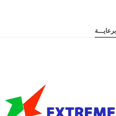
برعايـــة