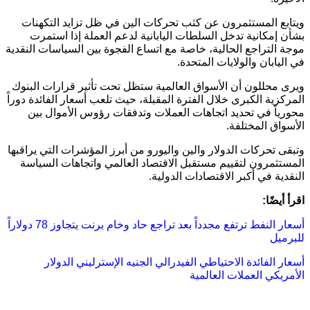
ويتابع المستثمرون عن كثب تحركات الين في ظل تزايد التكهنات
بشأن إمكانية تدخل السلطات اليابانية لدعم العملة إذا استمرت
موجة التراجع الحالية، خاصة مع اتساع الفجوة بين السياسات النقدية
في اليابان والولايات المتحدة.
ويرى محللون أن الأسواق العالمية ستظل تحت تأثير قرارات البنوك
المركزية الكبرى خلال الفترة المقبلة، حيث تلعب أسعار الفائدة دوراً
محورياً في تحديد اتجاهات العملات وتدفقات رؤوس الأموال بين
الأسواق المختلفة.
وتبقى تحركات الدولار والين واليورو من أبرز المؤشرات التي يراقبها
المستثمرون لتقييم مستقبل الاقتصاد العالمي واتجاهات السياسة
النقدية في أكبر الاقتصادات الدولية.
اقرأ أيضًا:
أسعار النفط ترتفع مجدداً بعد تراجع حاد وخام برنت يتجاوز 78 دولاراً
للبرميل
أسعار الفائدة
الاحتياطي الفيدرالي
الجنيه الإسترليني
الدولار
الأمريكي
العملات العالمية