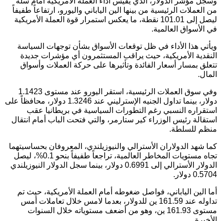
وسجل مؤشر الدولار، الذي يقيس أداء العملة الأمريكية أمام سلة
من العملات الرئيسية من بينها الين الياباني واليورو، ارتفاعاً طفيفاً
ليصل إلى 101.01 نقطة، ما يعكس استمرار قوة العملة الأمريكية
في الأسواق العالمية.
ويأتي هذا الأداء في ظل توقعات الأسواق بشأن توجهات السياسة
النقدية الأمريكية، حيث يراقب المستثمرون أي مؤشرات جديدة
تتعلق بمسار أسعار الفائدة وتأثيرها على حركة العملات وأسواق
المال.
وفي سوق العملات الرئيسية، استقر اليورو عند مستوى 1.1423
دولار، بينما تداول الجنيه الإسترليني عند 1.3246 دولار، محافظاً على
استقراره النسبي رغم التطورات السياسية في بريطانيا عقب
استقالة رئيس الوزراء كير ستارمر، والتي فتحت الباب أمام انتقال
منظم للسلطة.
كما شهد الدولاران الأسترالي والنيوزيلندي، المعروفان بحساسيتهما
تجاه مستويات المخاطر العالمية، تراجعاً طفيفاً بنحو 0.1%، ليصل
الدولار الأسترالي إلى 0.6991 دولار، بينما سجل الدولار النيوزيلندي
0.5704 دولار.
أما الين الياباني، فواصل ضغوطه أمام العملة الأمريكية، حيث تم
تداوله عند 161.59 ين للدولار، بعدما لامس خلال تعاملات أمس
مستوى 161.93 ين، وهو من أضعف مستوياته خلال السنوات
الأخيرة.