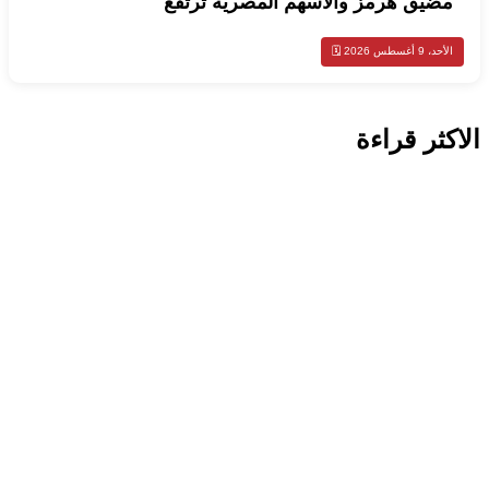
مضيق هرمز والأسهم المصرية ترتفع
الأحد، 9 أغسطس 2026 🗓️
الاكثر قراءة
محليات
الهيئة العامة للغذاء والتغذية تضبط مخالفات
وتتلف 173 كيلوغرامًا من الأغذية في
الفروانية
اخبار عالمية
ترامب يمدد إعفاء السفن الأجنبية من قانون
جونز 90 يومًا وسط اضطراب أسواق النفط
اخبار عالمية
خطة ترامب لغزة مستمرة.. مفاوضات مع
إسرائيل بشأن الانسحاب ونزع سلاح حماس