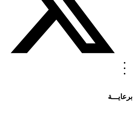
برعايـــة