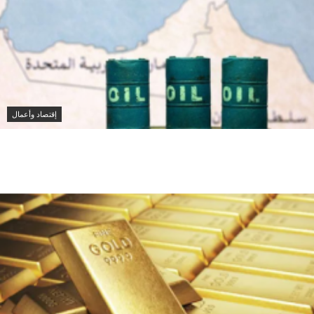
إقتصاد وأعمال
صادرات النفط الخليجية تستقر في يوليو رغم التوترات
وتباطؤ الشحن عبر هرمز وباب المندب