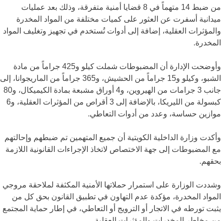
من ضبط 14 متهماً في 8 قضايا أمنية متفرقة، وذلك بعد عمليات
ميدانية أسفرت عن العثور على كميات مختلفة من المواد المخدرة
والمؤثرات العقلية، إضافة إلى أدوات تُستخدم في تجهيز وتغليف المواد
المخدرة.
وأوضحت الإدارة أن المضبوطات شملت كيلو و425 جراماً من مادة
الشبو، وكيلو و15 جراماً من الحشيش، و365 جراماً من الماريجوانا، إلى
جانب 3 جرامات من الهيروين، و4 أوراق مشبعة بمادة الكيميكال، و80
كبسولة من الليريكا، بالإضافة إلى 3 أقراص من المؤثرات العقلية، و6
موازين حساسة، وعدد من أدوات التعاطي.
وأكدت وزارة الداخلية الكويتية أن جميع المتهمين تم ضبطهم وإحالتهم
مع المضبوطات إلى جهة الاختصاص لاتخاذ الإجراءات القانونية اللازمة
بحقهم.
وشددت الوزارة على استمرار حملاتها الأمنية المكثفة لملاحقة مروجي
المواد المخدرة، مؤكدة عدم التهاون في تطبيق القانون بحق كل من
يثبت تورطه في الاتجار أو الترويج أو التعاطي، في إطار حماية المجتمع
من مخاطر المخدرات والمؤثرات العقلية.