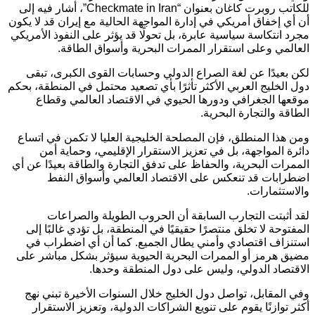
للكاتب روبرت كاغان بعنوان “Checkmate in Iran”، أشار فيه إلى
أن أي إخفاق أمريكي في إدارة المواجهة الحالية مع إيران قد لا يكون
مجرد انتكاسة سياسية عابرة، بل تحولًا قد يؤثر على النفوذ الأمريكي
العالمي وعلى استقرار الممرات البحرية وأسواق الطاقة.
لكن بعيدًا عن لغة الصراع الدولي وحسابات القوى الكبرى، تبقى
دول الخليج العربي الأكثر تأثرًا بأي تصعيد محتمل في المنطقة، بحكم
موقعها الجغرافي ودورها الحيوي في الاقتصاد العالمي وقطاع
الطاقة والتجارة البحرية.
ومن هذا المنطلق، فإن المصلحة الخليجية العليا لا تكمن في اتساع
دائرة المواجهة، بل في تعزيز الاستقرار الإقليمي، وحماية أمن
الممرات البحرية، والحفاظ على تدفق التجارة والطاقة بعيدًا عن أي
اضطرابات قد تنعكس على الاقتصاد العالمي وأسواق النفط
والاستثمارات.
لقد أثبتت التجارب السابقة أن الحروب الطويلة والصراعات
المفتوحة لا تخلق منتصرًا حقيقيًا في المنطقة، بل تؤدي غالبًا إلى
استنزاف اقتصادي وأمني يطال الجميع. كما أن أي اضطراب في
مضيق هرمز أو الممرات البحرية الحيوية سيؤثر بشكل مباشر على
الاقتصاد الدولي، وليس على دول المنطقة وحدها.
وفي المقابل، تواصل دول الخليج خلال السنوات الأخيرة تبني نهج
أكثر توازنًا يقوم على تنويع الشراكات الدولية، وتعزيز الاستقرار