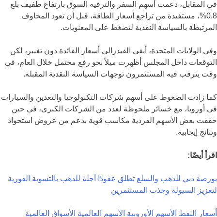
في المقابل، دعمت أسهم السفر والترفيه السوق بارتفاع طفيف بلغ
0.8%، مستفيدة من تراجع أسعار الطاقة، قبل أن تعود المخاوف
المرتبطة بالسياسة النقدية لتضغط على المعنويات.
وفي الولايات المتحدة، أبقى الفيدرالي أسعار الفائدة دون تغيير، لكن
التوقعات داخل المجلس أظهرت ميلاً نحو رفع محتمل خلال العام، في
وقت يترقب فيه المستثمرون توجهات السياسة النقدية المقبلة.
كما زادت الضغوط على أسهم شركات التكنولوجيا والتعدين والسيارات
في أوروبا، مع خسائر ملحوظة لعدد من الشركات الكبرى، في حين
حققت بعض الأسهم الفردية مكاسب قوية بدعم من عروض استحواذ
ونتائج إيجابية.
اقرأ أيضًا:
بورصة دبي للذهب والسلع تطلق عقودًا آجلة للذهب بالتسوية الفورية
لتعزيز السيولة وجذب المستثمرين
أسعار النفط
الأسهم الأوروبية
الأسهم العالمية
الأسواق العالمية