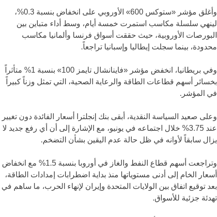
وأغلق مؤشر «ستوكس 600» الأوروبي على انخفاض بنسبة 0.3%،
لينهي سلسلة مكاسب استمرت خمسة أيام، وسط أداء متباين بين
البورصات الأوروبية، حيث حققت أسواق فرنسا وألمانيا مكاسب
محدودة، بينما سجلت إيطاليا وإسبانيا تراجعاً.
وفي بريطانيا، انخفض مؤشر «فاينانشال تايمز 100» بنسبة 1% متأثراً
بخسائر أسهم قطاعات الطاقة والرعاية الصحية، التي تمثل وزناً كبيراً
في المؤشر.
وعلى صعيد السياسة النقدية، أبقى بنك إنجلترا أسعار الفائدة دون تغيير
عند 3.75% خلال اجتماعه في يونيو، مع الإشارة إلى أن أي رفع جديد لا
يزال سابقاً لأوانه في ظل حالة عدم اليقين بشأن التضخم.
وتراجعت أسهم قطاع النفط والغاز في أوروبا بنسبة 1.5% مع انخفاض
أسعار الخام إلى أدنى مستوياتها منذ بداية اضطرابات إمدادات الطاقة،
بعد توقيع اتفاق بين الولايات المتحدة وإيران لإنهاء الحرب، ما ساهم في
تهدئة جزئية للأسواق.