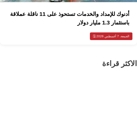
أدنوك للإمداد والخدمات تستحوذ على 11 ناقلة عملاقة
باستثمار 1.3 مليار دولار
الجمعة، 7 أغسطس 2026 🗓️
الاكثر قراءة
أخبار الخليج
استهداف سفينة تابعة لـ«أدنوك» بصاروخ أثناء
عبورها مضيق هرمز دون إصابات
اخبار عالمية
أبيلاردو دي لا إسبرييلا يؤدي اليمين رئيسًا
لكولومبيا بدعم أمني أمريكي بقيمة مليار دولار
اخبار عالمية