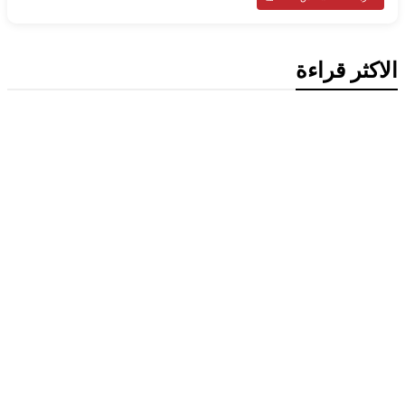
الاكثر قراءة
تكنولوجيا
ميتا تطلق Muse Code.. وكيل ذكاء
اصطناعي جديد لتطوير البرمجيات وإدارة
المشاريع الضخمة
محليات
وزير الخارجية الكويتي يتسلم أوراق اعتماد
سفيرة أستراليا الجديدة لدى الكويت
محليات
الكويت تنشر قراراً بفقدان الجنسية لـ9
أشخاص وفق المادة 11 من قانون الجنسية
إقتصاد وأعمال