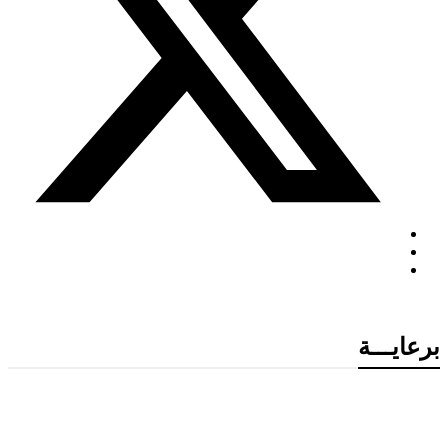
برعايـــة