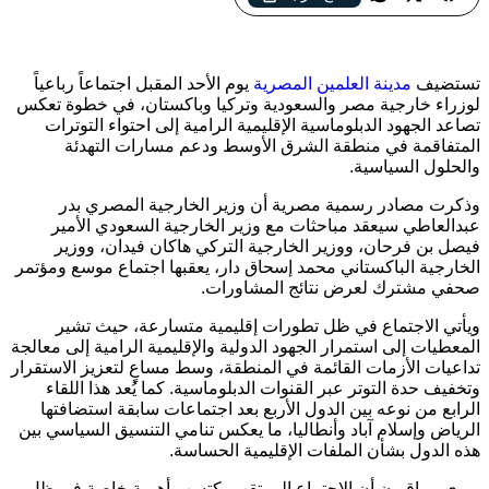
وتركيا وباكستان لبحث سبل تهدئة التوترات وتعزيز الاستقرار في
الشرق الأوسط
تستضيف
مدينة العلمين المصرية
يوم الأحد المقبل اجتماعاً رباعياً
لوزراء خارجية مصر والسعودية وتركيا وباكستان، في خطوة تعكس
تصاعد الجهود الدبلوماسية الإقليمية الرامية إلى احتواء التوترات
المتفاقمة في منطقة الشرق الأوسط ودعم مسارات التهدئة
والحلول السياسية.
وذكرت مصادر رسمية مصرية أن وزير الخارجية المصري بدر
عبدالعاطي سيعقد مباحثات مع وزير الخارجية السعودي الأمير
فيصل بن فرحان، ووزير الخارجية التركي هاكان فيدان، ووزير
الخارجية الباكستاني محمد إسحاق دار، يعقبها اجتماع موسع ومؤتمر
صحفي مشترك لعرض نتائج المشاورات.
ويأتي الاجتماع في ظل تطورات إقليمية متسارعة، حيث تشير
المعطيات إلى استمرار الجهود الدولية والإقليمية الرامية إلى معالجة
تداعيات الأزمات القائمة في المنطقة، وسط مساعٍ لتعزيز الاستقرار
وتخفيف حدة التوتر عبر القنوات الدبلوماسية. كما يُعد هذا اللقاء
الرابع من نوعه بين الدول الأربع بعد اجتماعات سابقة استضافتها
الرياض وإسلام آباد وأنطاليا، ما يعكس تنامي التنسيق السياسي بين
هذه الدول بشأن الملفات الإقليمية الحساسة.
ويرى مراقبون أن الاجتماع المرتقب يكتسب أهمية خاصة في ظل