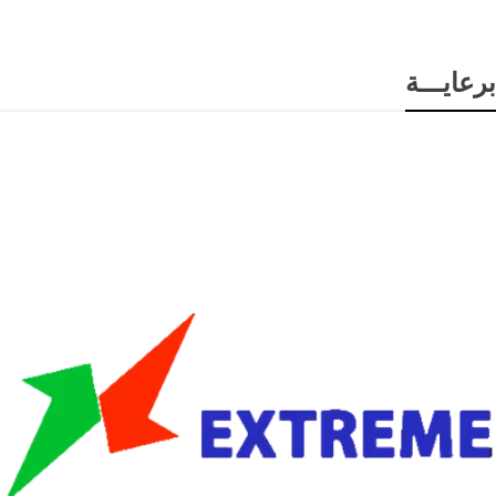
برعايـــة