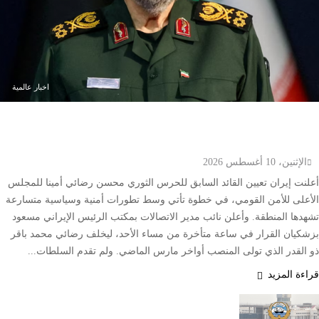
اخبار عالمية
إيران تعين محسن رضائي أمينا للمجلس الأعلى للأمن
القومي
الإثنين، 10 أغسطس 2026
أعلنت إيران تعيين القائد السابق للحرس الثوري محسن رضائي أمينا للمجلس
الأعلى للأمن القومي، في خطوة تأتي وسط تطورات أمنية وسياسية متسارعة
تشهدها المنطقة. وأعلن نائب مدير الاتصالات بمكتب الرئيس الإيراني مسعود
بزشكيان القرار في ساعة متأخرة من مساء الأحد، ليخلف رضائي محمد باقر
ذو القدر الذي تولى المنصب أواخر مارس الماضي. ولم تقدم السلطات...
قراءة المزيد
الكويت تصدر 4989 شهادة للصادرات