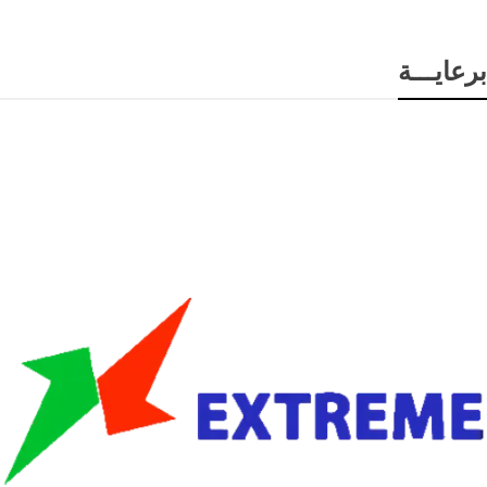
برعايـــة