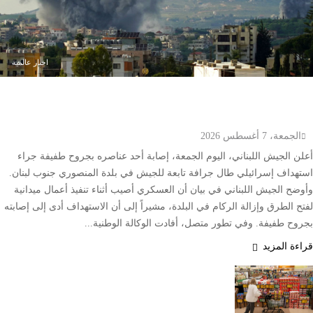
اخبار عالمية
إصابة عسكري لبناني في استهداف إسرائيلي لجرافة
بالمنصوري جنوب لبنان
الجمعة، 7 أغسطس 2026
أعلن الجيش اللبناني، اليوم الجمعة، إصابة أحد عناصره بجروح طفيفة جراء
استهداف إسرائيلي طال جرافة تابعة للجيش في بلدة المنصوري جنوب لبنان.
وأوضح الجيش اللبناني في بيان أن العسكري أصيب أثناء تنفيذ أعمال ميدانية
لفتح الطرق وإزالة الركام في البلدة، مشيراً إلى أن الاستهداف أدى إلى إصابته
بجروح طفيفة. وفي تطور متصل، أفادت الوكالة الوطنية...
قراءة المزيد
أسعار الغذاء العالمية تسجل أعلى
مستوى منذ 2023 بدعم من القمح
والزيوت