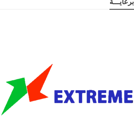
برعايـــة