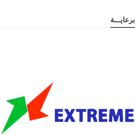
برعايـــة