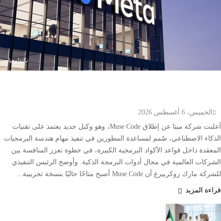
تكنولوجيا
ميتا تطلق Muse Code.. وكيل ذكاء اصطناعي جديد
لتطوير البرمجيات وإدارة المشاريع الضخمة
الخميس، 6 أغسطس 2026
أعلنت شركة ميتا عن إطلاق Muse Code، وهو وكيل جديد يعتمد على تقنيات
الذكاء الاصطناعي، صُمم لمساعدة المطورين في تنفيذ مهام هندسة البرمجيات
المعقدة داخل قواعد الأكواد البرمجية الكبيرة، في خطوة تعزز المنافسة بين
الشركات العالمية في مجال أدوات البرمجة الذكية. وأوضح الرئيس التنفيذي
للشركة مارك زوكربيرغ أن Muse Code أصبح متاحًا حاليًا بنسخة تجريبية...
قراءة المزيد
وزير الخارجية الكويتي يتسلم أوراق