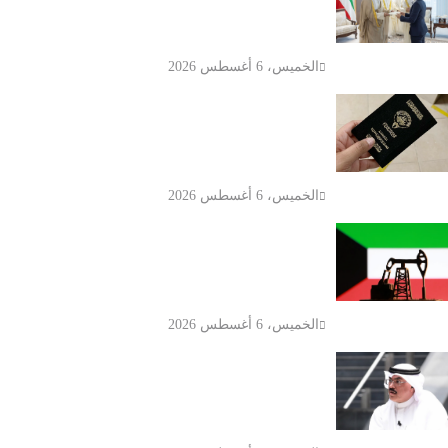
اعتماد سفيرة أستراليا الجديدة لدى
الكويت
الخميس، 6 أغسطس 2026
الكويت تنشر قراراً بفقدان الجنسية لـ9
أشخاص وفق المادة 11 من قانون
الجنسية
الخميس، 6 أغسطس 2026
انخفاض سعر برميل النفط الكويتي إلى
74.33 دولار وسط تباين أسعار الخام
العالمية
الخميس، 6 أغسطس 2026
وزارة التربية الكويتية تلغي ترخيص
المدرسة الإيرانية الخاصة وتوجه
بإغلاقها قبل العام الدراسي الجديد