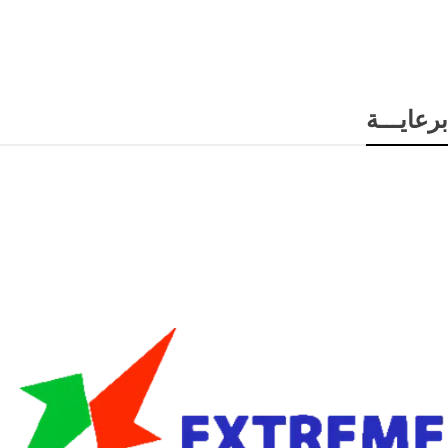
برعايـــة