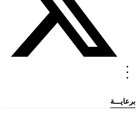
برعايـــة