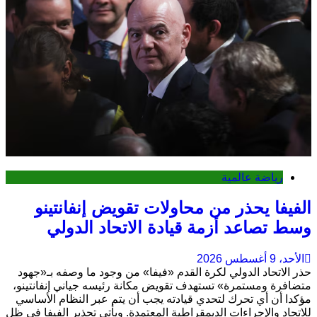
رياضة عالمية
الفيفا يحذر من محاولات تقويض إنفانتينو
وسط تصاعد أزمة قيادة الاتحاد الدولي
الأحد، 9 أغسطس 2026
حذر الاتحاد الدولي لكرة القدم «فيفا» من وجود ما وصفه بـ«جهود
متضافرة ومستمرة» تستهدف تقويض مكانة رئيسه جياني إنفانتينو،
مؤكدا أن أي تحرك لتحدي قيادته يجب أن يتم عبر النظام الأساسي
للاتحاد والإجراءات الديمقراطية المعتمدة. ويأتي تحذير الفيفا في ظل