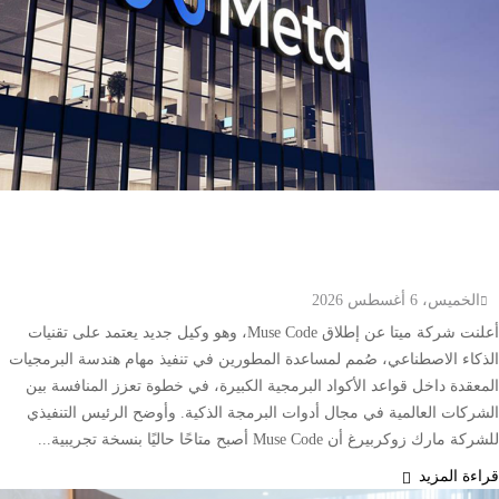
ميتا تطلق Muse Code.. وكيل ذكاء اصطناعي جديد
لتطوير البرمجيات وإدارة المشاريع الضخمة
الخميس، 6 أغسطس 2026
أعلنت شركة ميتا عن إطلاق Muse Code، وهو وكيل جديد يعتمد على تقنيات
الذكاء الاصطناعي، صُمم لمساعدة المطورين في تنفيذ مهام هندسة البرمجيات
المعقدة داخل قواعد الأكواد البرمجية الكبيرة، في خطوة تعزز المنافسة بين
الشركات العالمية في مجال أدوات البرمجة الذكية. وأوضح الرئيس التنفيذي
للشركة مارك زوكربيرغ أن Muse Code أصبح متاحًا حاليًا بنسخة تجريبية...
قراءة المزيد