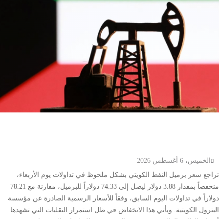
انخفاض سعر برميل النفط الكويتي إلى 74.33 دولار وسط
تباين أسعار الخام العالمية
الخميس، 6 أغسطس 2026
تراجع سعر برميل النفط الكويتي بشكل ملحوظ في تداولات يوم الأربعاء،
منخفضاً بمقدار 3.88 دولار ليصل إلى 74.33 دولاراً للبرميل، مقارنة مع 78.21
دولاراً في تداولات اليوم السابق، وفقاً للأسعار الرسمية الصادرة عن مؤسسة
البترول الكويتية. ويأتي هذا الانخفاض في ظل استمرار التقلبات التي تشهدها