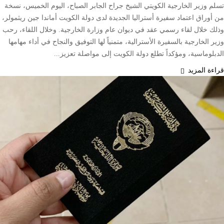
تسلم وزير الخارجية الكويتي الشيخ جراح الجابر الصباح، اليوم الخميس، نسخة
من أوراق اعتماد سفيرة أستراليا الجديدة لدى دولة الكويت أماندا جين ريثمولر،
وذلك خلال لقاء رسمي عقد في ديوان عام وزارة الخارجية. وخلال اللقاء، رحب
وزير الخارجية بالسفيرة الأسترالية، متمنياً لها التوفيق والنجاح في أداء مهامها
الدبلوماسية، ومؤكداً تطلع دولة الكويت إلى مواصلة تعزيز...
قراءة المزيد
محليات