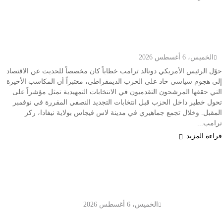
اخبار عالمية
ترامب يهاجم الديمقراطيين في خطاب اقتصادي ويحذر
من صعود التيار التقدمي قبل انتخابات الكونغرس
الخميس، 6 أغسطس 2026
حوّل الرئيس الأمريكي دونالد ترامب خطاباً كان مخصصاً للحديث عن الاقتصاد
إلى هجوم سياسي حاد على الحزب الديمقراطي، معتبراً أن المكاسب الأخيرة
التي حققها المرشحون التقدميون في الانتخابات التمهيدية تمثل مؤشراً على
تحول خطير داخل الحزب قبل انتخابات التجديد النصفي المقررة في نوفمبر
المقبل. وخلال تجمع جماهيري في مدينة لاس فيجاس بولاية نيفادا، ركز
ترامب...
قراءة المزيد
سينوبك الصينية تكثف شراء النفط
الروسي لتعويض نقص إمدادات الشرق
الأوسط
الخميس، 6 أغسطس 2026