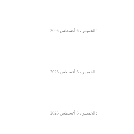
مؤشر نيكي الياباني يتراجع 2% مع
هبوط أسهم التكنولوجيا والذكاء
الاصطناعي
الخميس، 6 أغسطس 2026
الدولار يستقر قرب أدنى مستوى في 6
أسابيع والين يفقد زخمه وسط ترقب
بيانات الوظائف الأمريكية
الخميس، 6 أغسطس 2026
أسعار النفط تتراجع مع ترقب اتفاق
أمريكي إيراني واستمرار المخاوف
بشأن مضيق هرمز
الخميس، 6 أغسطس 2026