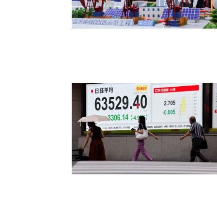
سينوبك الصينية تكثف شراء النفط الروسي
لتعويض نقص إمدادات الشرق الأوسط
مؤشر نيكي الياباني يتراجع 2% مع هبوط
أسهم التكنولوجيا والذكاء الاصطناعي