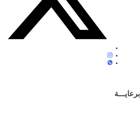
برعايـــة