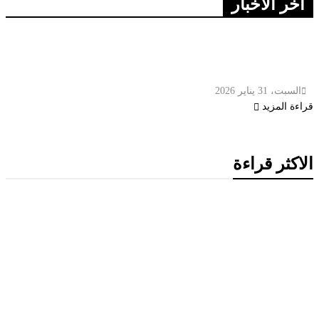
اخر الاخبار
فنزويلا تعلن التوجه لإصدار قانون عفو عام عن
السجناء السياسيين
السبت، 31 يناير 2026
قراءة المزيد
الاكثر قراءة
ميتا تطلق Muse Code.. وكيل ذكاء اصطناعي جديد لتطوير
البرمجيات وإدارة المشاريع الضخمة
وزير الخارجية الكويتي يتسلم أوراق اعتماد سفيرة أستراليا الجديدة
لدى الكويت
الكويت تنشر قراراً بفقدان الجنسية لـ9 أشخاص وفق المادة 11 من