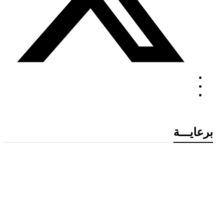
برعايـــة