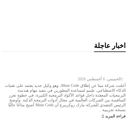
قانون الجنسية
انخفاض سعر برميل النفط الكويتي إلى 74.33 دولار وسط تباين
أسعار الخام العالمية
اخبار عاجلة
تكنولوجيا
ميتا تطلق Muse Code.. وكيل ذكاء اصطناعي جديد
لتطوير البرمجيات وإدارة المشاريع الضخمة
الخميس، 6 أغسطس 2026
أعلنت شركة ميتا عن إطلاق Muse Code، وهو وكيل جديد يعتمد على تقنيات
الذكاء الاصطناعي، صُمم لمساعدة المطورين في تنفيذ مهام هندسة
البرمجيات المعقدة داخل قواعد الأكواد البرمجية الكبيرة، في خطوة تعزز
المنافسة بين الشركات العالمية في مجال أدوات البرمجة الذكية. وأوضح
الرئيس التنفيذي للشركة مارك زوكربيرغ أن Muse Code أصبح متاحًا حاليًا
بنسخة تجريبية...
قراءة المزيد
وزير الخارجية الكويتي يتسلم أوراق