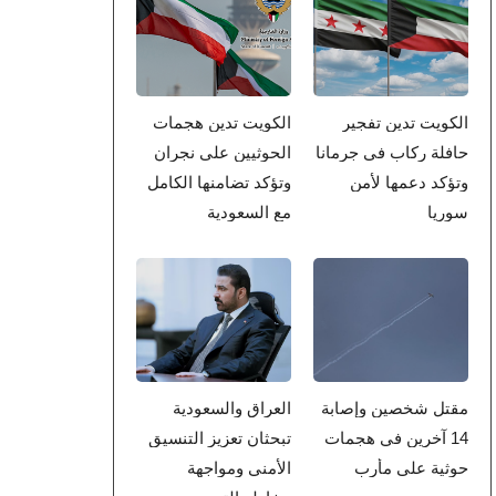
الكويت تدين تفجير
الكويت تدين هجمات
حافلة ركاب في جرمانا
الحوثيين على نجران
وتؤكد دعمها لأمن
وتؤكد تضامنها الكامل
سوريا
مع السعودية
مقتل شخصين وإصابة
العراق والسعودية
14 آخرين في هجمات
تبحثان تعزيز التنسيق
حوثية على مأرب
الأمني ومواجهة