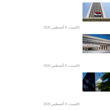
مصر والعراق تؤكدان أهمية خفض
التصعيد ودعم الحوار لإنهاء أزمات
المنطقة
السبت، 8 أغسطس 2026
بلغاريا تستدعي سفيرة أوكرانيا
للتحقيق في انفجار مسيرة قرب
حدودها مع رومانيا وبجوار خط أنابيب
غاز استراتيجي
السبت، 8 أغسطس 2026
عاجل: الديمقراطيون يخططون
لتحقيقات موسعة ضد ترامب
والشركات المرتبطة به حال استعادة
أغلبية مجلس النواب
السبت، 8 أغسطس 2026