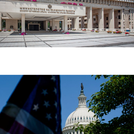
بلغاريا تستدعي سفيرة أوكرانيا للتحقيق في انفجار مسيرة
قرب حدودها مع رومانيا وبجوار خط أنابيب غاز استراتيجي