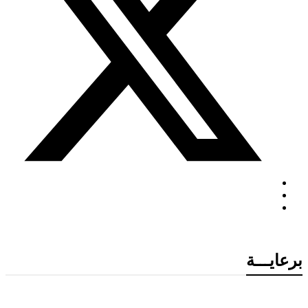
برعايـــة