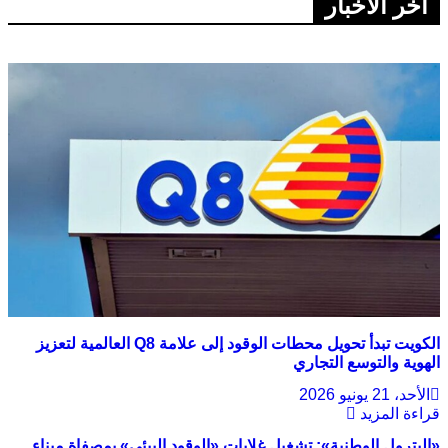
اخر الاخبار
الكويت تبدأ تحويل محطات الوقود إلى علامة Q8 العالمية لتعزيز
الهوية والتوسع التجاري
الأحد، 21 يونيو 2026
قراءة المزيد
«البترول الوطنية»: تشغيل غلايات «الوقود البيئي» بمصفاة ميناء