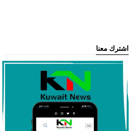
عاجل: الديمقراطيون يخططون لتحقيقات
موسعة ضد ترامب والشركات المرتبطة به
حال استعادة أغلبية مجلس النواب
اشترك معنا