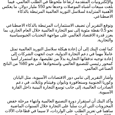
والإلكترونيات المتقدمة ارتفاعاً ملحوظاً في الطلب العالمي، فيما
بلغت مبيعات أشباه الموصلات وحدها نحو 550 مليار دولار، ما يعكس
الأهمية المتزايدة لسلاسل التوريد العالمية المرتبطة بالذكاء
الاصطناعي.
وتوقع التقرير أن تضيف الاستثمارات المرتبطة بالذكاء الاصطناعي
نحو 0.5 نقطة مئوية إلى نمو التجارة العالمية خلال العام الجاري، بما
يعزز قدرة الاقتصاد العالمي على مواجهة التحديات الجيوسياسية
والتجارية.
كما لفت البنك إلى أن إعادة هيكلة سلاسل التوريد العالمية تمثل
عاملاً مهماً في دعم التجارة الدولية، حيث اتجهت الشركات إلى
إعادة توجيه تدفقاتها التجارية بدلاً من تقليصها، مع استمرار آسيا
كمحور رئيسي للتصنيع العالمي واستحواذها على نحو 60% من الناتج
الصناعي العالمي.
وأشار التقرير إلى تنامي دور الاقتصادات الآسيوية، مثل اليابان
وكوريا الجنوبية وسنغافورة وتايوان وفيتنام وتايلاند، في دعم
الصادرات العالمية، إلى جانب توسع التجارة البينية داخل القارة
الآسيوية.
وأكد البنك أن استقرار دورة التصنيع العالمية وانتهاء مرحلة خفض
المخزونات التي أثرت سلباً على التجارة خلال السنوات الماضية
ساهما في تعزيز الطلب على الواردات، لا سيما في قطاعات الآلات