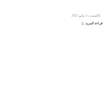
وقف لائحة «الأمة» حتى عودة البرلمان
السبت، 3 مايو 2025
قراءة المزيد