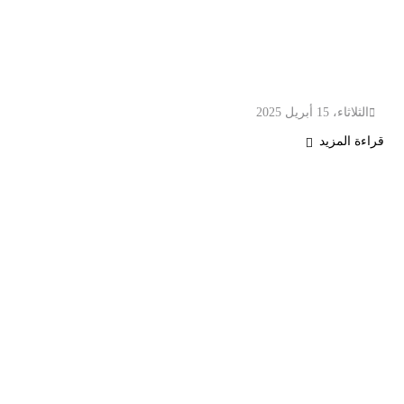
«الداخلية»: إغلاق عدد من الطرق بمناسبة مغادرة 
الثلاثاء، 15 أبريل 2025
قراءة المزيد