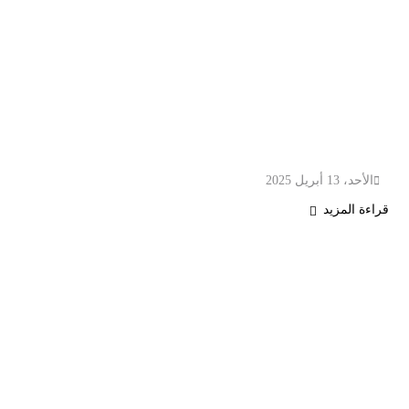
“غادر نائب رئيس الأركان متوجهاً إلى السعودية، في 
البلدين.”
الأحد، 13 أبريل 2025
قراءة المزيد