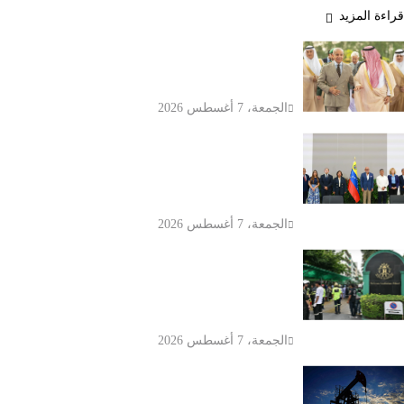
قراءة المزيد
السعودية وتركيا وباكستان تستعد
لتوقيع اتفاق دفاعي مشترك في جدة
الجمعة، 7 أغسطس 2026
انطلاق محادثات الانتقال السياسي في
فنزويلا بين الحكومة المؤقتة
والمعارضة
الجمعة، 7 أغسطس 2026
إطلاق نار داخل مدرسة في تايلاند
يودي بحياة 7 أشخاص ويصيب أكثر من
15
الجمعة، 7 أغسطس 2026
أسعار النفط تواصل الصعود.. مخاوف
مضيق هرمز تدفع برنت فوق 83 دولاراً