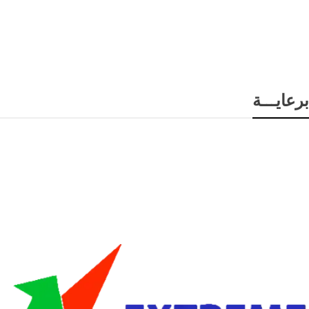
برعايـــة