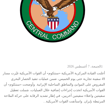
اخبار عالمية
سنتكوم: تغيير مسار 49 سفينة تجارية ضمن الحصار
البحري على إيران
الجمعة، 7 أغسطس 2026
أعلنت القيادة المركزية الأمريكية «سنتكوم» أن القوات الأمريكية غيّرت مسار
49 سفينة تجارية حتى يوم الخميس، ضمن عمليات تنفيذ الحصار البحري
المفروض على الموانئ والمناطق الساحلية الإيرانية. وأوضحت «سنتكوم» أن
القوات الأمريكية اتخذت إجراءات إضافية خلال العمليات، شملت تعطيل
سفينتين واعتلاء سفينتين أخريين، في إطار تشديد الرقابة على حركة الملاحة
المرتبطة بإيران. واستأنفت القوات الأمريكية...