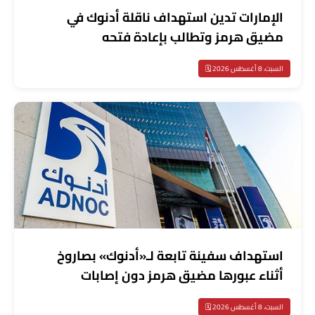
الإمارات تدين استهداف ناقلة أدنوك في
مضيق هرمز وتطالب بإعادة فتحه
السبت، 8 أغسطس 2026 🗓️
استهداف سفينة تابعة لـ«أدنوك» بصاروخ
أثناء عبورها مضيق هرمز دون إصابات
السبت، 8 أغسطس 2026 🗓️