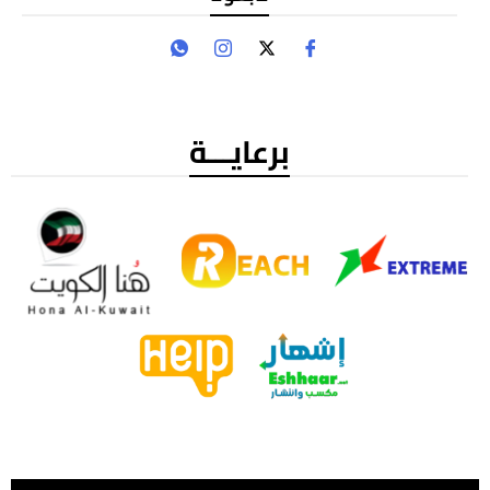
برعايـــة