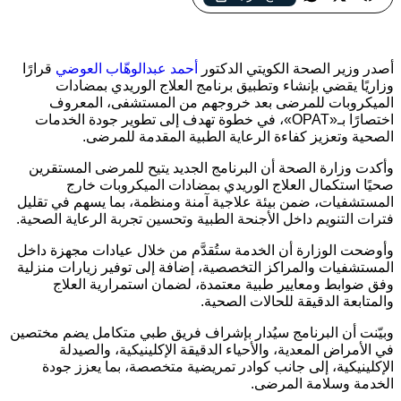
وزارة الصحة الكويتية تطلق برنامجاً جديداً للعلاج الوريدي خارج
المستشفيات
أصدر وزير الصحة الكويتي الدكتور
أحمد عبدالوهّاب العوضي
قرارًا
وزاريًا يقضي بإنشاء وتطبيق برنامج العلاج الوريدي بمضادات
الميكروبات للمرضى بعد خروجهم من المستشفى، المعروف
اختصارًا بـ«OPAT»، في خطوة تهدف إلى تطوير جودة الخدمات
الصحية وتعزيز كفاءة الرعاية الطبية المقدمة للمرضى.
وأكدت وزارة الصحة أن البرنامج الجديد يتيح للمرضى المستقرين
صحيًا استكمال العلاج الوريدي بمضادات الميكروبات خارج
المستشفيات، ضمن بيئة علاجية آمنة ومنظمة، بما يسهم في تقليل
فترات التنويم داخل الأجنحة الطبية وتحسين تجربة الرعاية الصحية.
وأوضحت الوزارة أن الخدمة ستُقدَّم من خلال عيادات مجهزة داخل
المستشفيات والمراكز التخصصية، إضافة إلى توفير زيارات منزلية
وفق ضوابط ومعايير طبية معتمدة، لضمان استمرارية العلاج
والمتابعة الدقيقة للحالات الصحية.
وبيّنت أن البرنامج سيُدار بإشراف فريق طبي متكامل يضم مختصين
في الأمراض المعدية، والأحياء الدقيقة الإكلينيكية، والصيدلة
الإكلينيكية، إلى جانب كوادر تمريضية متخصصة، بما يعزز جودة
الخدمة وسلامة المرضى.