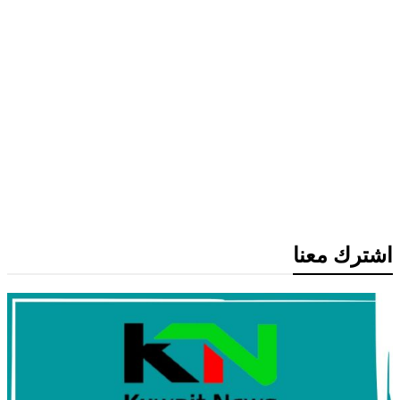
أخبار مصر
مصر والعراق تؤكدان أهمية خفض التصعيد ودعم الحوار لإنهاء
أزمات المنطقة
اخبار عالمية
بلغاريا تستدعي سفيرة أوكرانيا للتحقيق في انفجار مسيرة قرب
حدودها مع رومانيا وبجوار خط أنابيب غاز استراتيجي
أهم الأخبار
اخبار عالمية
عاجل: الديمقراطيون يخططون لتحقيقات موسعة ضد ترامب
والشركات المرتبطة به حال استعادة أغلبية مجلس النواب
اشترك معنا