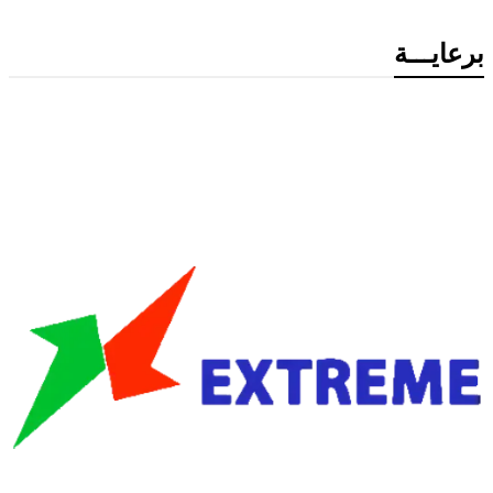
برعايـــة