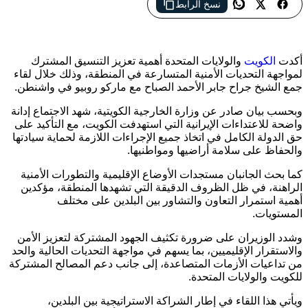
نسخ الرابط
الكويت وأميركا تبحثان التطورات الأمنية في المنطقة
أكدت
الكويت
و
الولايات المتحدة
أهمية تعزيز التنسيق المشترك
لمواجهة التحديات الأمنية المتسارعة في المنطقة، وذلك خلال لقاء
جمع
الشيخ جراح جابر الأحمد الصباح
مع
ماركو روبيو
في
واشنطن
.
وبحسب بيان صادر عن وزارة الخارجية الكويتية، شهد الاجتماع إدانة
واضحة للاعتداءات الإيرانية التي استهدفت الكويت، مع التأكيد على
حق الدولة الكامل في اتخاذ جميع الإجراءات اللازمة لحماية سيادتها
والحفاظ على سلامة أراضيها ومواطنيها.
كما بحث الجانبان مستجدات الأوضاع الإقليمية والتطورات الأمنية
الراهنة، في ظل الظروف الدقيقة التي تشهدها المنطقة، مؤكدين
أهمية استمرار التعاون والتشاور بين البلدين على مختلف
المستويات.
وشدد الوزيران على ضرورة تكثيف الجهود المشتركة لتعزيز الأمن
والاستقرار الإقليميين، بما يسهم في مواجهة التحديات الحالية والحد
من تداعيات الأزمات المتصاعدة، إلى جانب دعم المصالح المشتركة
للكويت والولايات المتحدة.
ويأتي هذا اللقاء في إطار الشراكة الاستراتيجية بين البلدين،