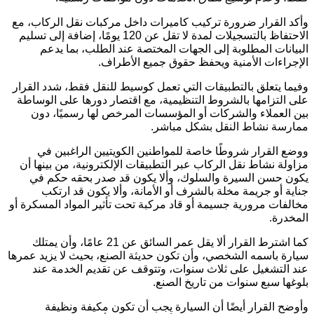
وأكد القرار ضرورة تركيب كاميرات داخل مركبات نقل الركاب، مع
الاحتفاظ بالتسجيلات لمدة لا تقل عن 120 يومًا، إضافة إلى تسليم
البيانات المطلوبة إلى الجهات المختصة عند الطلب، بما يدعم
الإجراءات الأمنية ويحفظ حقوق جميع الأطراف.
وفيما يتعلق بالتطبيقات التي تعمل كوسيط للنقل فقط، شدد القرار
على التزامها بالشروط التنظيمية، مع اقتصار دورها على الوساطة
بين العملاء والشركات أو المؤسسات المرخص لها رسميًا، دون
ممارسة نشاط النقل بشكل مباشر.
ووضع القرار شروطًا خاصة للمواطنين الكويتيين الراغبين في
مزاولة نشاط نقل الركاب عبر التطبيقات الإلكترونية، من بينها أن
يكون حسن السيرة والسلوك، وألا يكون قد صدر بحقه حكم في
جناية أو جريمة مخلة بالشرف أو الأمانة، وألا يكون قد ارتكب
مخالفات مرورية جسيمة أو قاد مركبة تحت تأثير المواد المسكرة أو
المخدرة.
كما اشترط القرار ألا يقل عمر السائق عن 21 عامًا، وأن يمتلك
سيارة باسمه الشخصي، وأن تكون حديثة الصنع، بحيث لا يزيد عمرها
عند التشغيل على ثلاث سنوات، وتتوقف عن تقديم الخدمة عند
بلوغها سبع سنوات من تاريخ الصنع.
وأوضح القرار أيضًا أن السيارة يجب أن تكون مكيفة ونظيفة