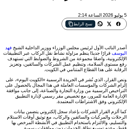
5 يوليو 2026 الساعة 2:14
الكويت تعتمد ضوابط جديدة لتنظيم نقل الركاب عبر التطبيقات
نسخ الرابط
الإلكترونية، تشمل شروطًا للمواطنين والشركات لضمان السلامة
وجودة الخدمة
أصدر النائب الأول لرئيس مجلس الوزراء ووزير الداخلية الشيخ
فهد
اليوسف
قرارًا جديدًا ينظم مزاولة نشاط نقل الركاب عبر التطبيقات
الإلكترونية، واضعًا مجموعة من الشروط والضوابط التي تستهدف
رفع مستوى السلامة، وتنظيم عمل الشركات والسائقين، وتعزيز
الرقابة على هذا القطاع المتنامي في الكويت.
ونص القرار، الذي نُشر في الجريدة الرسمية «الكويت اليوم»، على
إلزام الشركات والمؤسسات العاملة في هذا المجال بالحصول على
التراخيص الرسمية من وزارة التجارة والصناعة، إلى جانب موافقة
الإدارة العامة للمرور، مع تخصيص مقر رسمي لإدارة التطبيق
الإلكتروني وفق الاشتراطات المعتمدة.
كما ألزم القرار الشركات بإعداد سجل إلكتروني يتضمن بيانات
الرحلات والمركبات والسائقين والركاب، مع توثيق أوقات الاستلام
والتسليم، والالتزام باستخدام التطبيق في الأنشطة المرخص بها
فقط، وعدم توسيع نطاق الخدمات دون موافقات رسمية.