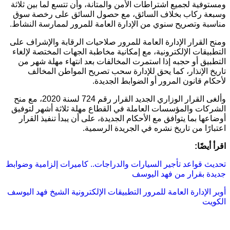
ومستوفية لجميع اشتراطات الأمن والمتانة، وأن تتسع لما بين ثلاثة
وسبعة ركاب بخلاف السائق، مع حصول السائق على رخصة سوق
مناسبة وتصريح سنوي من الإدارة العامة للمرور لممارسة النشاط.
ومنح القرار الإدارة العامة للمرور صلاحيات الرقابة والإشراف على
التطبيقات الإلكترونية، مع إمكانية مخاطبة الجهات المختصة لإلغاء
التطبيق أو حجبه إذا استمرت المخالفات بعد انتهاء مهلة شهر من
تاريخ الإنذار، كما يحق للإدارة سحب تصريح المواطن المخالف
لأحكام قانون المرور أو الضوابط الجديدة.
وألغى القرار الوزاري الجديد القرار رقم 724 لسنة 2020، مع منح
الشركات والمؤسسات العاملة في القطاع مهلة ثلاثة أشهر لتوفيق
أوضاعها بما يتوافق مع الأحكام الجديدة، على أن يبدأ تنفيذ القرار
اعتبارًا من تاريخ نشره في الجريدة الرسمية.
اقرأ أيضًا:
تحديث قواعد تأجير السيارات والدراجات.. كاميرات إلزامية وضوابط
جديدة بقرار من فهد اليوسف
أوبر
الإدارة العامة للمرور
التطبيقات الإلكترونية
الشيخ فهد اليوسف
الكويت