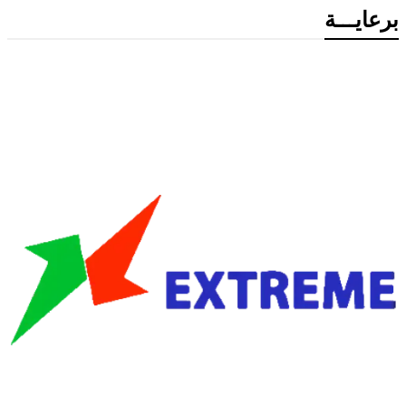
برعايـــة