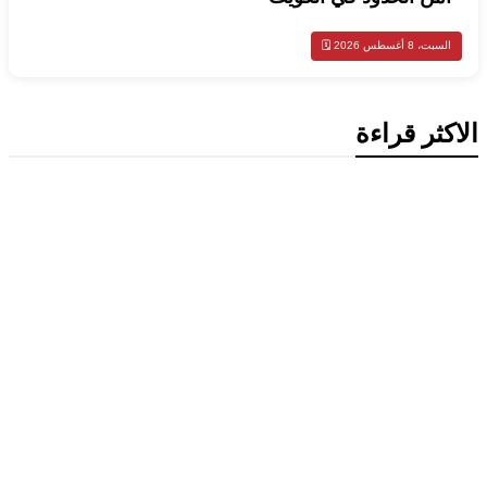
السبت، 8 أغسطس 2026 🗓️
الاكثر قراءة
محليات
وزيرا خارجية الكويت وعُمان يبحثان
التطورات الإقليمية وأمن الملاحة البحرية
محليات
الكويت ترحب بإدانة مجلس الأمن لهجمات
الحوثيين على السعودية والسفن التجارية
اخبار عالمية
الصين ترفع حالة التأهب في آنهوي مع
اقتراب إعصار دولفين وأمطار غزيرة
رياضة عالمية