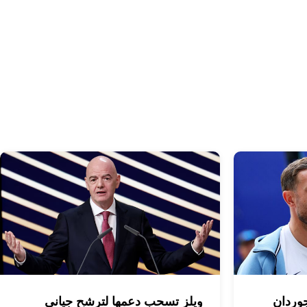
جوردان
ويلز تسحب دعمها لترشح جياني