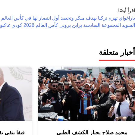
اقرأ أيضًا:
باراغواي تهزم تركيا بهدف مبكر وتحصد أول انتصار لها في كأس العالم 2026
السويد
المجموعة السادسة
براين بروبي
كأس العالم 2026
كودي غاكبو
أخبار متعلقة
محمد صلاح يجتاز الكشف الطبي
فيفا ينفي تق