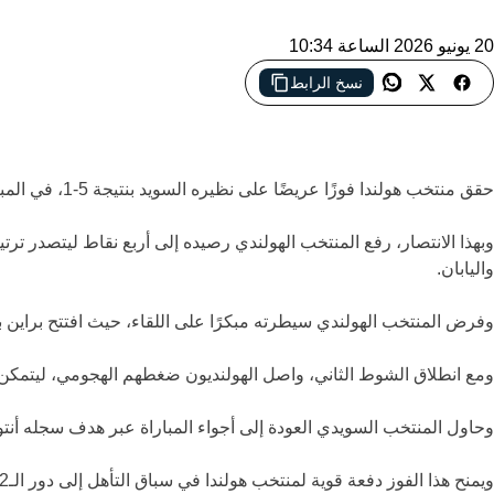
20 يونيو 2026 الساعة 10:34
نسخ الرابط
المنتخب الهولندي يفرض هيمنته على السويد بخمسة أهداف ويقترب من الت
حقق منتخب
هولندا
فوزًا عريضًا على نظيره
السويد
بنتيجة 5-1، في المباراة التي جمعتهما اليوم على استاد هيوستن ضمن منافسات الجولة الثانية للمجموعة السادسة من بطولة كأس العالم 2026.
وبهذا الانتصار، رفع المنتخب الهولندي رصيده إلى أربع نقاط ليتصدر ترت
واليابان.
وفرض المنتخب الهولندي سيطرته مبكرًا على اللقاء، حيث افتتح
براين 
ومع انطلاق الشوط الثاني، واصل الهولنديون ضغطهم الهجومي، ليتمكن
وحاول المنتخب السويدي العودة إلى أجواء المباراة عبر هدف سجله
أنتو
ويمنح هذا الفوز دفعة قوية لمنتخب هولندا في سباق التأهل إلى دور الـ32، بينما بات المنتخب السويدي مطالبًا بتحقيق نتيجة إيجابية في الجولة المقبلة للحفاظ على حظوظه في المنافسة.