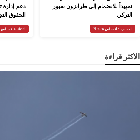
تمهيداً للانضمام إلى طرابزون سبور
دعم إدارة ت
التركي
الحقوق التج
الخميس، 6 أغسطس 2026 🗓️
الثلاثاء، 4 أغسطس 2026 🗓️
الاكثر قراءة