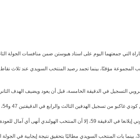
أهل إلى الأدوار الإقصائية
يب المجموعة مؤقتًا، بينما تجمد رصيد المنتخب السويدي عند ثلاث نقاط 
بروبي
التسجيل في الدقيقة الخامسة، قبل أن يعود ويضيف الهدف الثاني في الدقيقة 17، مانحًا فريقه أفضلية مريحة م
كودي غاكبو
من تسجيل الهدفين الثالث والرابع في الدقيقتين 47 و54، مؤكدًا تفوق منتخب بلاده.
ني إيلانغا
في الدقيقة 59، إلا أن المنتخب الهولندي أنهى أي آمال للعودة بعدما أحرز