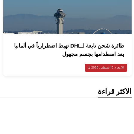
طائرة شحن تابعة لـDHL تهبط اضطرارياً في ألمانيا
بعد اصطدامها بجسم مجهول
الأربعاء، 5 أغسطس 2026 🗓️
الاكثر قراءة
ميتا تطلق Muse Code.. وكيل ذكاء 
البرمجيات وإدارة المشاريع الضخمة