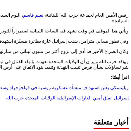
رفض الأمين العام لجماعة حزب الله اللبنانية،
نعيم قاسم
، اليوم السبت
السيادة».
ويأتي هذا الموقف في وقت تشهد فيه الساحة اللبنانية استمراراً للتوتر
وفي تطور ميداني متزامن، شنت إسرائيل غارة بطائرة مسيّرة استهدف
وكان الصراع الأخير قد أدى إلى نزوح أكثر من مليون لبناني من منازله
ويؤكد حزب الله وإيران أن الولايات المتحدة تعهدت بإنهاء القتال في 
يثير تساؤلات بشأن فرص تثبيت التهدئة وتنفيذ بنود الاتفاق على أرض ال
اقرأ أيضًا:
زيلينسكي يعلن استهداف منشأة عسكرية روسية في فولجوجراد وسط
إسرائيل
اتفاق أمني
الغارات الإسرائيلية
الولايات المتحدة
حزب الله
أخبار متعلقة