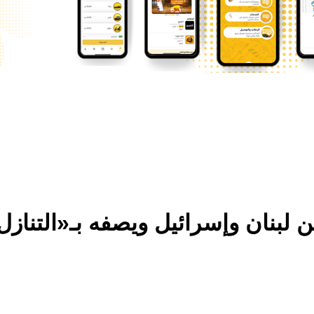
ن لبنان وإسرائيل ويصفه بـ«التناز
ارات الإسرائيلية رغم مساعي تثبيت وقف إطلاق النار