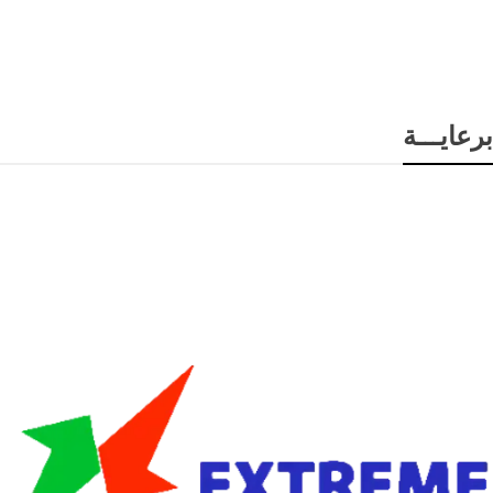
برعايـــة