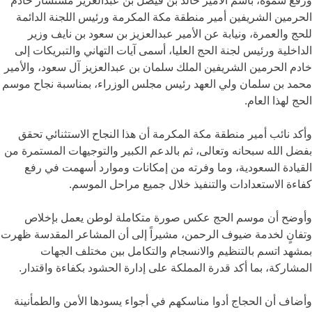
ورفع سموه، باسم الأمير خالد بن فيصل بن عبدالعزيز مستشار خادم
الحرمين الشريفين أمير منطقة مكة المكرمة ورئيس اللجنة الدائمة
للحج والعمرة، ونيابة عن الأمير عبدالعزيز بن سعود بن نايف وزير
الداخلية ورئيس لجنة الحج العليا، أسمى آيات التهاني والتبريكات إلى
خادم الحرمين الشريفين الملك سلمان بن عبدالعزيز آل سعود، والأمير
محمد بن سلمان ولي العهد رئيس مجلس الوزراء، بمناسبة نجاح موسم
الحج لهذا العام.
وأكد نائب أمير منطقة مكة المكرمة أن هذا النجاح الاستثنائي تحقق
بفضل الله سبحانه وتعالى، ثم بالدعم الكبير والتوجيهات المستمرة من
القيادة السعودية، وما وفرته من إمكانات وموارد أسهمت في رفع
كفاءة الاستعدادات والتنفيذ خلال جميع مراحل الموسم.
وأوضح أن موسم الحج عكس صورة متكاملة لوطن يعمل بإخلاص
وتفانٍ لخدمة ضيوف الرحمن، مشيراً إلى أن المشاعر المقدسة ظهرت
بمشهد اتسم بالتنظيم والانسجام والتكامل بين مختلف الجهات
المشاركة، بما أكد قدرة المملكة على إدارة الحشود بكفاءة واقتدار.
وأضاف أن الحجاج أدوا مناسكهم في أجواء يسودها الأمن والطمأنينة