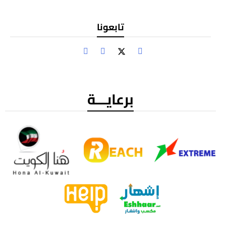
تابعونا
برعايـــة