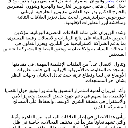
أكدت
مصر
واليونان استمرار التنسيق السياسي بين البلدين، وذلك
خلال اتصال هاتفي جمع وزير الخارجية والهجرة وشؤون المصريين
بالخارج الدكتور بدر عبد العاطي مع وزير الخارجية اليوناني
جيورجوس جيرابيتريتيس، لبحث سبل تعزيز العلاقات الثنائية
ومناقشة أبرز التطورات الإقليمية.
وشدد الوزيران على متانة العلاقات المصرية اليونانية، مؤكدين
الحرص على البناء على نتائج الزيارات والاتصالات رفيعة المستوى،
بما يدعم الشراكة الاستراتيجية بين البلدين، ويعزز التعاون في
المجالات السياسية والاقتصادية، ويحقق المصالح المشتركة للشعبين
الصديقين.
وتناول الاتصال عدداً من الملفات الإقليمية المهمة، في مقدمتها
مستجدات المفاوضات الأمريكية الإيرانية، إلى جانب تطورات
الأوضاع في ليبيا وقطاع غزة، حيث تبادل الجانبان وجهات النظر
بشأن آخر المستجدات.
وأكد الوزيران أهمية استمرار التنسيق والتشاور الوثيق حول القضايا
الإقليمية، بما يسهم في دعم جهود خفض التصعيد، وتعزيز الأمن
والاستقرار في منطقة الشرق الأوسط، والحفاظ على المصالح
المشتركة للبلدين.
ويأتي هذا الاتصال في إطار العلاقات المتنامية بين القاهرة وأثينا،
والتي تشهد تعاوناً متزايداً في مختلف المجالات، خاصة في ظل
التحديات السياسية والأمنية التي تشهدها المنطقة، وحرص البلدين