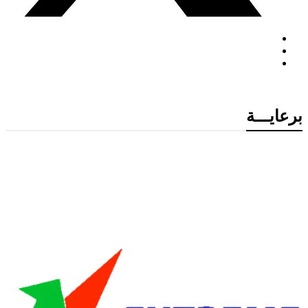
برعايـــة