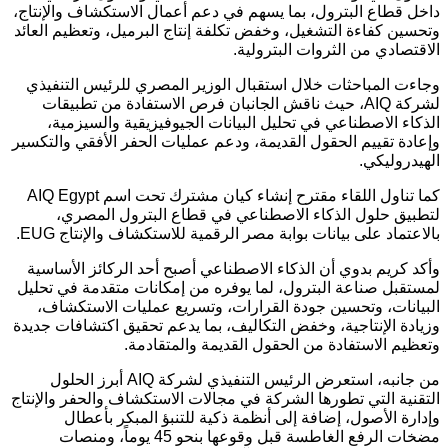
داخل قطاع البترول، بما يسهم في دعم أعمال الاستكشاف والإنتاج،
وتحسين كفاءة التشغيل، وخفض تكلفة إنتاج البرميل، وتعظيم العائد
الاقتصادي من الثروات البترولية.
وجاءت المباحثات خلال استقبال الوزير المصري للرئيس التنفيذي
لشركة AIQ، حيث ناقش الجانبان فرص الاستفادة من تطبيقات
الذكاء الاصطناعي في تحليل البيانات الجيوفيزيقية والسيزمية،
وإعادة تقييم الحقول القديمة، ودعم عمليات الحفر الأفقي والتكسير
الهيدروليكي.
كما تناول اللقاء مقترح إنشاء كيان مشترك تحت اسم AIQ Egypt
لتطبيق حلول الذكاء الاصطناعي في قطاع البترول المصري،
بالاعتماد على بيانات بوابة مصر الرقمية للاستكشاف والإنتاج EUG.
وأكد كريم بدوي أن الذكاء الاصطناعي أصبح أحد الركائز الأساسية
لمستقبل صناعة البترول، لما يوفره من إمكانات متقدمة في تحليل
البيانات، وتحسين جودة القرارات، وتسريع عمليات الاستكشاف،
وزيادة الإنتاجية، وخفض التكاليف، بما يدعم تحقيق اكتشافات جديدة
وتعظيم الاستفادة من الحقول القديمة والمتقادمة.
من جانبه، استعرض الرئيس التنفيذي لشركة AIQ أبرز الحلول
التقنية التي تطورها الشركة في مجالات الاستكشاف والحفر والإنتاج
وإدارة الأصول، إضافة إلى أنظمة ذكية للتنبؤ المبكر بأعطال
مضخات الرفع الغاطسة قبل وقوعها بنحو 45 يوماً، ومنصات