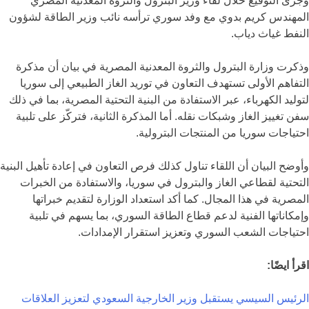
وجرى التوقيع خلال لقاء وزير البترول والثروة المعدنية المصري
المهندس كريم بدوي مع وفد سوري ترأسه نائب وزير الطاقة لشؤون
النفط غياث دياب.
وذكرت وزارة البترول والثروة المعدنية المصرية في بيان أن مذكرة
التفاهم الأولى تستهدف التعاون في توريد الغاز الطبيعي إلى سوريا
لتوليد الكهرباء، عبر الاستفادة من البنية التحتية المصرية، بما في ذلك
سفن تغييز الغاز وشبكات نقله. أما المذكرة الثانية، فتركّز على تلبية
احتياجات سوريا من المنتجات البترولية.
وأوضح البيان أن اللقاء تناول كذلك فرص التعاون في إعادة تأهيل البنية
التحتية لقطاعي الغاز والبترول في سوريا، والاستفادة من الخبرات
المصرية في هذا المجال. كما أكد استعداد الوزارة لتقديم خبراتها
وإمكاناتها الفنية لدعم قطاع الطاقة السوري، بما يسهم في تلبية
احتياجات الشعب السوري وتعزيز استقرار الإمدادات.
اقرأ ايضًا:
الرئيس السيسي يستقبل وزير الخارجية السعودي لتعزيز العلاقات