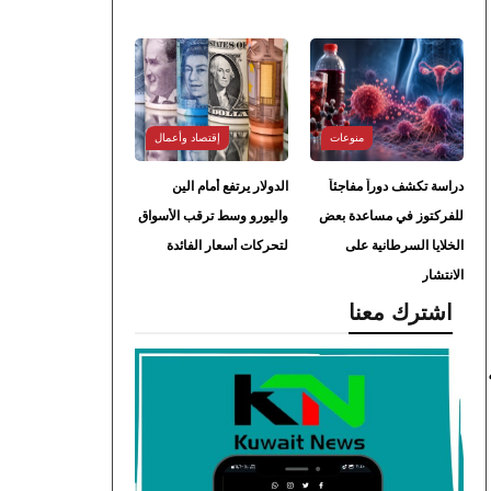
منوعات
إقتصاد وأعمال
دراسة تكشف دوراً مفاجئاً
الدولار يرتفع أمام الين
للفركتوز في مساعدة بعض
واليورو وسط ترقب الأسواق
الخلايا السرطانية على
لتحركات أسعار الفائدة
الانتشار
اشترك معنا