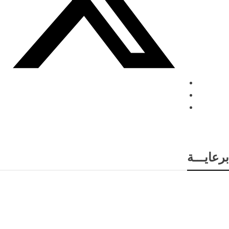
برعايـــة