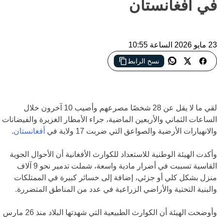
في أفغانستان
23 مايو 2026 الساعة 10:55
نسخ الرابط
فيضانات وأمطار مدمرة تحصد عشرات الأرواح وتخلّف خسائر واسعة
في أفغانستان
لقي ما لا يقل عن 28 شخصًا مصرعهم وأصيب 10 آخرون خلال
الساعات الثماني والأربعين الماضية، جراء الأمطار الغزيرة والفيضانات
والانهيارات الأرضية والصواعق التي ضربت 17 ولاية في
أفغانستان
.
وأكدت الهيئة الوطنية للاستعداد للكوارث الأفغانية أن الأحوال الجوية
القاسية تسببت في أضرار مادية واسعة، شملت تدمير نحو 9 آلاف
منزل بشكل كلي أو جزئي، إضافة إلى خسائر كبيرة في الممتلكات
والبنية التحتية والأراضي الزراعية في عدد من المناطق المتضررة.
وأوضحت الهيئة أن الكوارث الطبيعية التي شهدتها البلاد منذ 26 مارس