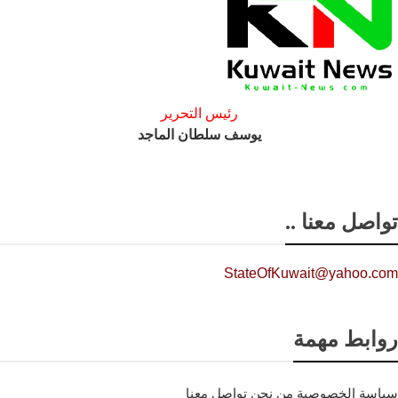
رئيس التحرير
يوسف سلطان الماجد
تواصل معنا ..
StateOfKuwait@yahoo.com
روابط مهمة
سياسة الخصوصية
من نحن
تواصل معنا