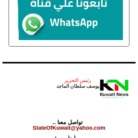
رئيس التحرير
يوسف سلطان الماجد
تواصل معنا ..
StateOfKuwait@yahoo.com