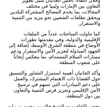
 اللقاء، ناقش الجانبان سبل تطوير
ون بين الإمارات وليبيا في مختلف
لات، بما يخدم المصالح المشتركة للبلدين
 تطلعات الشعبين نحو مزيد من التنمية
تقرار.
ناولت المباحثات عدداً من الملفات
يمية والدولية، وفي مقدمتها تطورات
اع في منطقة الشرق الأوسط، إضافة إلى
د المبذولة لتعزيز الأمن والاستقرار ودعم
ت السلام المستدام، بما ينعكس إيجاباً
شعوب المنطقة.
الجانبان أهمية استمرار التشاور والتنسيق
لقضايا ذات الاهتمام المشترك، والعمل
عم المبادرات التي تسهم في ترسيخ
 الإقليمي وتعزيز فرص التنمية والتعاون
ول المنطقة.
اللقاء سمو الشيخ خالد بن محمد بن زايد