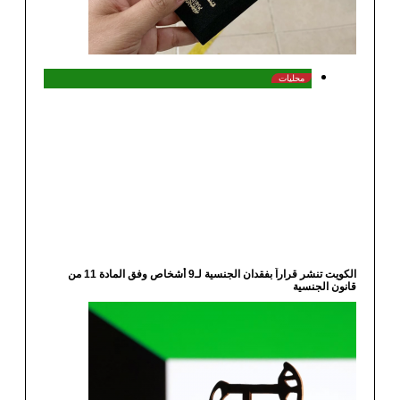
محليات
الكويت تنشر قراراً بفقدان الجنسية لـ9 أشخاص وفق المادة 11 من
ن الجنسية