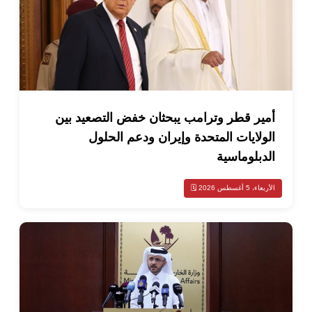
ير قطر وترامب يبحثان خفض التصعيد بين
لايات المتحدة وإيران ودعم الحلول
بلوماسية
أغسطس 2026 🗓️