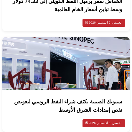
انخفاض سعر برميل النفط الكويتي إلى 74.33 دولار
وسط تباين أسعار الخام العالمية
الخميس، 6 أغسطس 2026 🗓️
سينوبك الصينية تكثف شراء النفط الروسي لتعويض
نقص إمدادات الشرق الأوسط
الخميس، 6 أغسطس 2026 🗓️