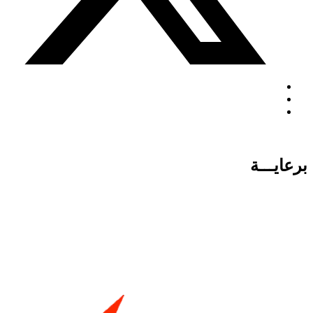
برعايـــة