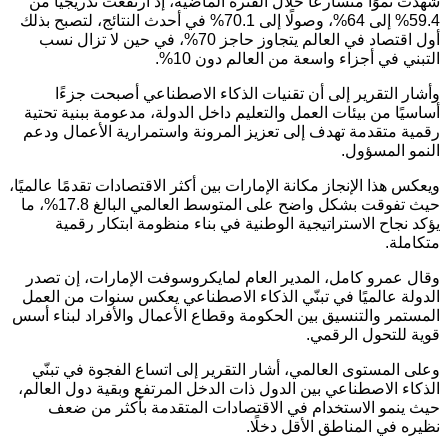
شهدت نموًا متسارعًا خلال الفترة الماضية، إذ ارتفعت تدريجيًا من
59.4% إلى 64%، وصولًا إلى 70.1% في أحدث النتائج، لتصبح بذلك
أول اقتصاد في العالم يتجاوز حاجز 70%، في حين لا تزال نسب
التبني في أجزاء واسعة من العالم دون 10%.
وأشار التقرير إلى أن تقنيات الذكاء الاصطناعي أصبحت جزءًا
أساسيًا من بيئات العمل والتعليم داخل الدولة، مدعومة ببنية تحتية
رقمية متقدمة تهدف إلى تعزيز المرونة واستمرارية الأعمال ودعم
النمو المسؤول.
ويعكس هذا الإنجاز مكانة الإمارات بين أكثر الاقتصادات تقدمًا عالميًا،
حيث تفوقت بشكل واضح على المتوسط العالمي البالغ 17.8%، ما
يؤكد نجاح الاستراتيجية الوطنية في بناء منظومة ابتكار رقمية
متكاملة.
وقال عمرو كامل، المدير العام لمايكروسوفت الإمارات، إن تصدر
الدولة عالميًا في تبنّي الذكاء الاصطناعي يعكس سنوات من العمل
المستمر والتنسيق بين الحكومة وقطاع الأعمال والأفراد لبناء أسس
قوية للتحول الرقمي.
وعلى المستوى العالمي، أشار التقرير إلى اتساع الفجوة في تبنّي
الذكاء الاصطناعي بين الدول ذات الدخل المرتفع وبقية دول العالم،
حيث ينمو الاستخدام في الاقتصادات المتقدمة بأكثر من ضعف
نظيره في المناطق الأقل دخلًا.