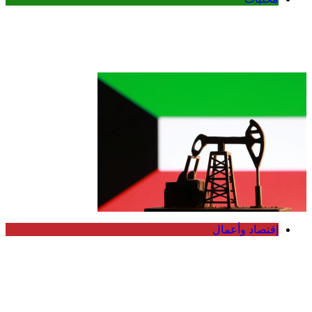
الكويت تنشر قراراً بفقدان الجنسية لـ9
أشخاص وفق المادة 11 من قانون الجنسية
إقتصاد وأعمال
انخفاض سعر برميل النفط الكويتي إلى
74.33 دولار وسط تباين أسعار الخام
العالمية